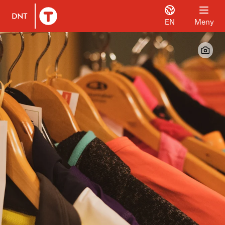
EN
Meny
Til DNT.no forside