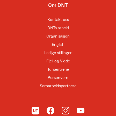
Om DNT
Kontakt oss
DNTs arbeid
Organisasjon
English
Ledige stillinger
Fjell og Vidde
Tursentrene
Personvern
Samarbeidspartnere
Til UT.no
Til DNT på Facebook
Til DNT på Instagram
Til DNT på YouTube