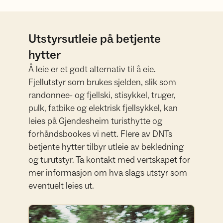
Utstyrsutleie på betjente
hytter
Å leie er et godt alternativ til å eie.
Fjellutstyr som brukes sjelden, slik som
randonnee- og fjellski, stisykkel, truger,
pulk, fatbike og elektrisk fjellsykkel, kan
leies på Gjendesheim turisthytte og
forhåndsbookes vi nett. Flere av DNTs
betjente hytter tilbyr utleie av bekledning
og turutstyr. Ta kontakt med vertskapet for
mer informasjon om hva slags utstyr som
eventuelt leies ut.
Les om utleie på Gjendesheim