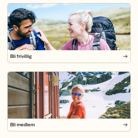
Bli frivillig
Bli frivillig
Bli medlem
Bli medlem