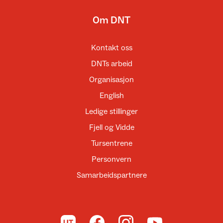
Om DNT
Kontakt oss
DNTs arbeid
Organisasjon
English
Ledige stillinger
Fjell og Vidde
Tursentrene
Personvern
Samarbeidspartnere
Til UT.no
Til DNT på Facebook
Til DNT på Instagram
Til DNT på YouTube