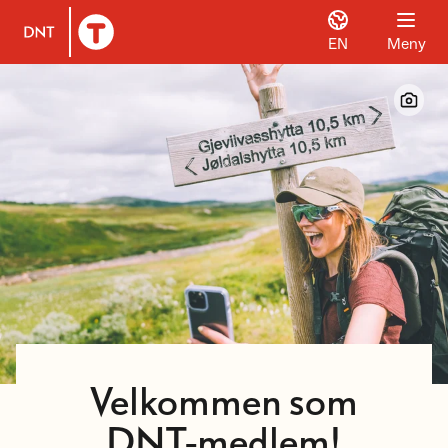
EN
Meny
Til DNT.no forside
Velkommen som
DNT-medlem!