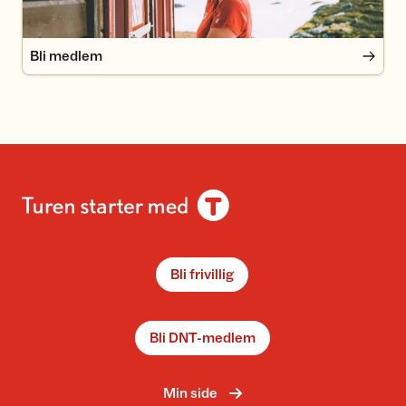
Bli medlem
Bli frivillig
Bli DNT-medlem
Min side