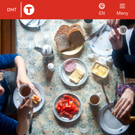
EN
Meny
Til DNT.no forside