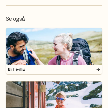
Se også
Bli frivillig
Bli frivillig
Bli medlem