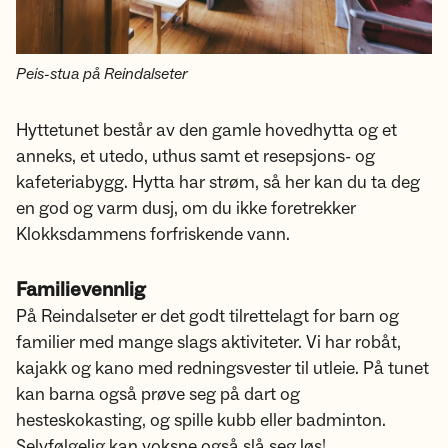
Peis-stua på Reindalseter
Hyttetunet består av den gamle hovedhytta og et
anneks, et utedo, uthus samt et resepsjons- og
kafeteriabygg. Hytta har strøm, så her kan du ta deg
en god og varm dusj, om du ikke foretrekker
Klokksdammens forfriskende vann.
Familievennlig
På Reindalseter er det godt tilrettelagt for barn og
familier med mange slags aktiviteter. Vi har robåt,
kajakk og kano med redningsvester til utleie. På tunet
kan barna også prøve seg på dart og
hesteskokasting, og spille kubb eller badminton.
Selvfølgelig kan voksne også slå seg løs!