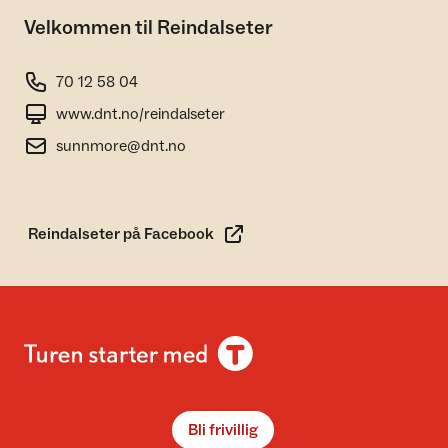
Velkommen til Reindalseter
70 12 58 04
www.dnt.no/reindalseter
sunnmore@dnt.no
Reindalseter på Facebook
Bli frivillig