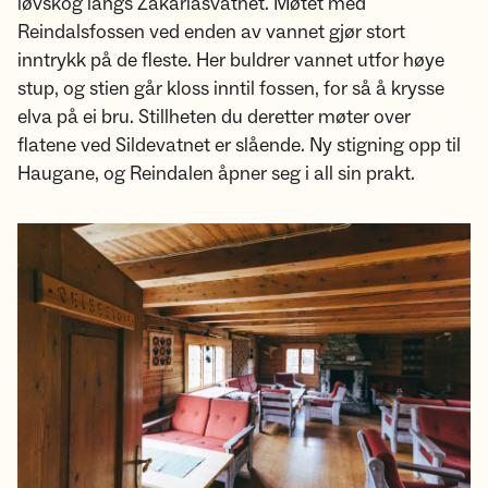
løvskog langs Zakariasvatnet. Møtet med
Reindalsfossen ved enden av vannet gjør stort
inntrykk på de fleste. Her buldrer vannet utfor høye
stup, og stien går kloss inntil fossen, for så å krysse
elva på ei bru. Stillheten du deretter møter over
flatene ved Sildevatnet er slående. Ny stigning opp til
Haugane, og Reindalen åpner seg i all sin prakt.