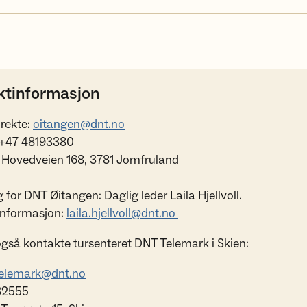
ktinformasjon
irekte:
oitangen@dnt.no
 +47 48193380
 Hovedveien 168, 3781 Jomfruland
 for DNT Øitangen: Daglig leder Laila Hjellvoll.
informasjon:
laila.hjellvoll@dnt.no
gså kontakte tursenteret DNT Telemark i Skien:
elemark@dnt.no
532555