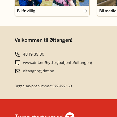
Bli frivillig
Bli medl
Velkommen til Øitangen!
48 19 33 80
www.dnt.no/hytter/betjente/oitangen/
oitangen@dnt.no
Organisasjonsnummer: 972 422 169