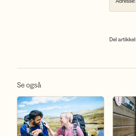
Adresse:
Del artikkel
Se også
Bli frivillig
Bli medlem