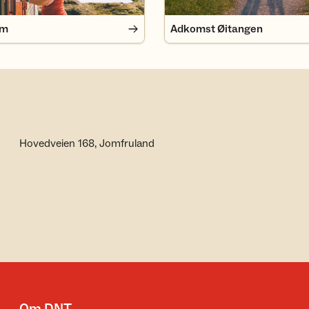
em
Adkomst Øitangen
Hovedveien 168, Jomfruland
Om DNT