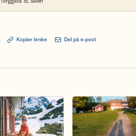
 Torggata 15, Skien
:
Kopier lenke
Del på e-post
Adkomst Øitangen