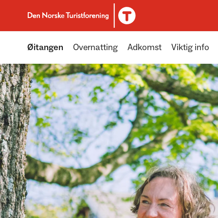
Til DNT.no forside
Øitangen
Overnatting
Adkomst
Viktig info