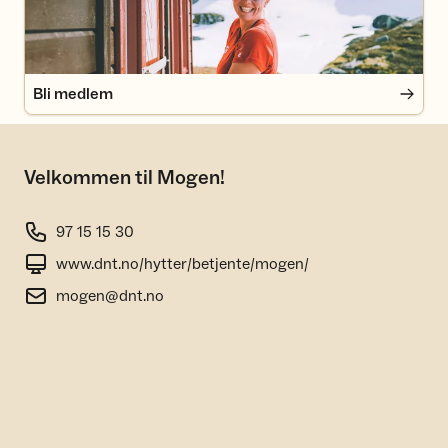
Bli medlem
Velkommen til Mogen!
97 15 15 30
www.dnt.no/hytter/betjente/mogen/
mogen@dnt.no