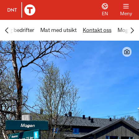
EN
Meny
Til DNT.no forside
Scroll menyen mot venstre
Scr
er og bedrifter
Mat med utsikt
Kontakt oss
Mogen-tr