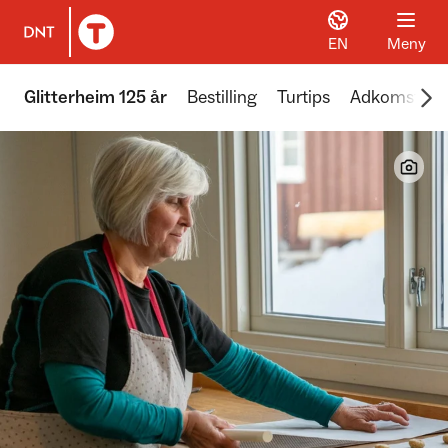
EN
Meny
Til DNT.no forside
Scr
Glitterheim 125 år
Bestilling
Turtips
Adkomst
Å