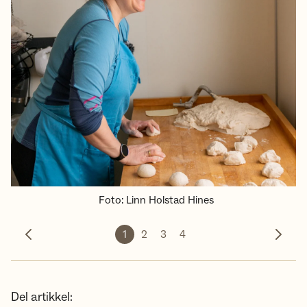
Foto
:
Linn Holstad Hines
1
2
3
4
Forrige bilde
Neste 
Del artikkel: