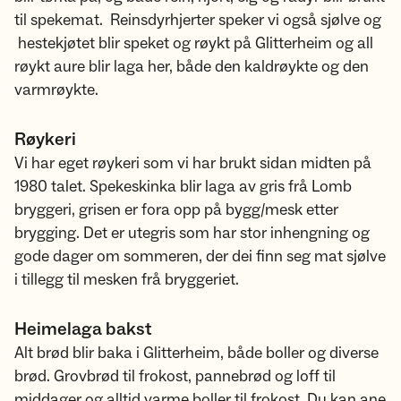
til spekemat. Reinsdyrhjerter speker vi også sjølve og
hestekjøtet blir speket og røykt på Glitterheim og all
røykt aure blir laga her, både den kaldrøykte og den
varmrøykte.
Røykeri
Vi har eget røykeri som vi har brukt sidan midten på
1980 talet. Spekeskinka blir laga av gris frå Lomb
bryggeri, grisen er fora opp på bygg/mesk etter
brygging. Det er utegris som har stor inhengning og
gode dager om sommeren, der dei finn seg mat sjølve
i tillegg til mesken frå bryggeriet.
Heimelaga bakst
Alt brød blir baka i Glitterheim, både boller og diverse
brød. Grovbrød til frokost, pannebrød og loff til
middager og alltid varme boller til frokost. Du kan ane