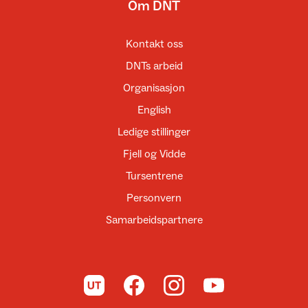
Om DNT
Kontakt oss
DNTs arbeid
Organisasjon
English
Ledige stillinger
Fjell og Vidde
Tursentrene
Personvern
Samarbeidspartnere
Til UT.no
Til DNT på Facebook
Til DNT på Instagram
Til DNT på YouTube