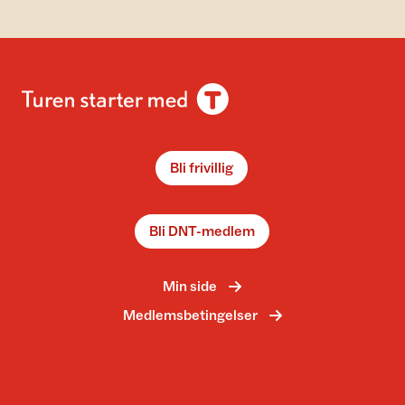
Bli frivillig
Bli DNT-medlem
Min side
Medlemsbetingelser