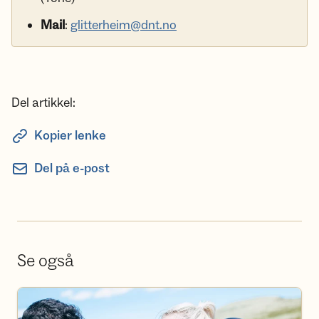
Mail
:
glitterheim@dnt.no
Del artikkel:
Kopier lenke
Del på e-post
Se også
Bli frivillig