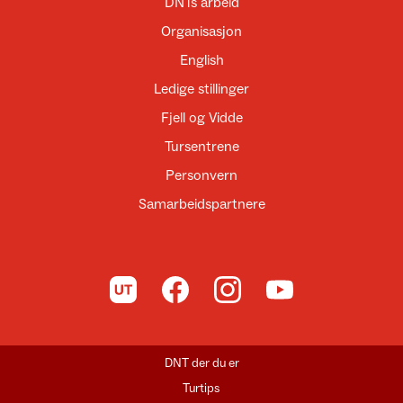
DNTs arbeid
Organisasjon
English
Ledige stillinger
Fjell og Vidde
Tursentrene
Personvern
Samarbeidspartnere
Til UT.no
Til DNT på Facebook
Til DNT på Instagram
Til DNT på YouTube
DNT der du er
Turtips