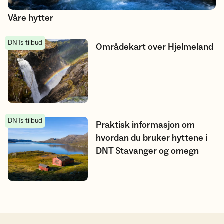
Våre hytter
DNTs tilbud
Områdekart over Hjelmeland
Områdekart over Hjelmeland
DNTs tilbud
Praktisk informasjon om hvordan du bruker hyttene i DNT S
Praktisk informasjon om
hvordan du bruker hyttene i
DNT Stavanger og omegn