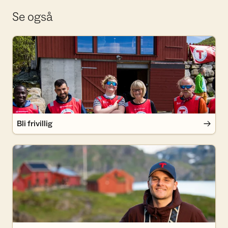
Se også
Bli frivillig
Bli frivillig
Bli medlem