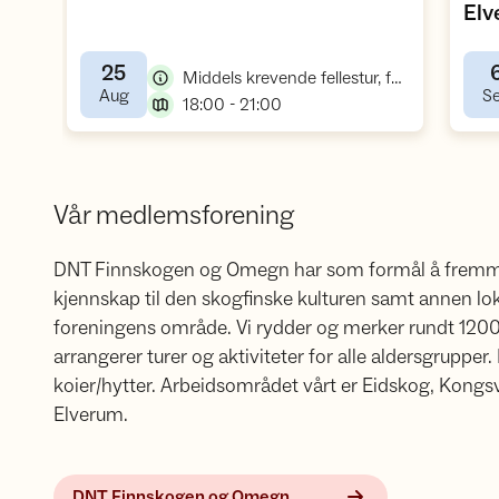
El
25
,
Middels krevende fellestur, fottur
,
Aug
S
,
18:00 - 21:00
Vår medlemsforening
DNT Finnskogen og Omegn har som formål å fremme d
kjennskap til den skogfinske kulturen samt annen loka
foreningens område. Vi rydder og merker rundt 120
arrangerer turer og aktiviteter for alle aldersgrupper
koier/hytter. Arbeidsområdet vårt er Eidskog, Kongsv
Elverum.
DNT Finnskogen og Omegn