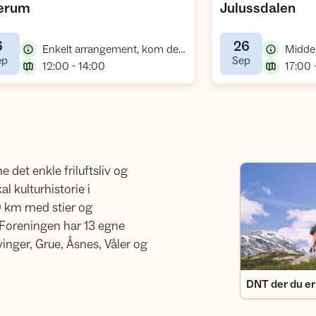
,
,
verum
Julussdalen
6
26
,
Enkelt arrangement, kom deg ut-dagen
,
,
ep
Sep
,
12:00 - 14:00
17:00 
et enkle friluftsliv og
DNT der du er
l kulturhistorie i
0 km med stier og
. Foreningen har 13 egne
inger, Grue, Åsnes, Våler og
DNT der du er