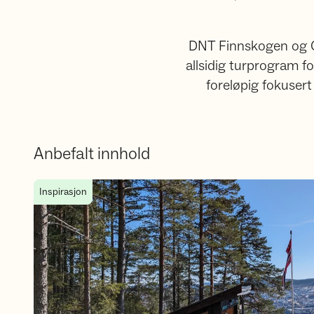
DNT Finnskogen og Ome
allsidig turprogram f
foreløpig fokusert
Anbefalt innhold
Bli med på Finnskog-rebusen 2026!
Inspirasjon