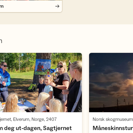
em
m
Åpne aktivitet
,
jernet, Elverum, Norge, 2407
 deg ut-dagen, Sagtjernet
Måneskinnstur 