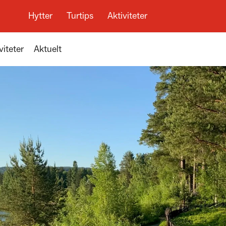
Hytter
Turtips
Aktiviteter
viteter
Aktuelt