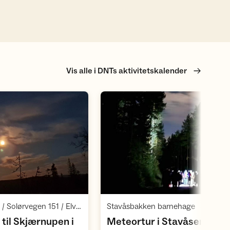
Vis alle i DNTs aktivitetskalender
Åpne aktivitet
Åpne aktivite
,
,
Norsk skogmuseum / Solørvegen 151 / Elverum
Stavåsbakken barnehage
,
til Skjærnupen i
Meteortur i Stavåsen