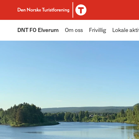
Til DNT.no forside
DNT FO Elverum
Om oss
Frivillig
Lokale akti