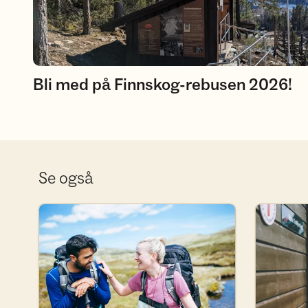
Bli med på Finnskog-rebusen 2026!
Se også
Bli frivillig i DNT FO
Bli medlem