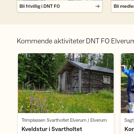
Bli frivillig i DNT FO
Bli medl
Kommende aktiviteter DNT FO Elveru
Åpne aktivitet
,
Trimplassen Svartholtet Elverum / Elverum
Sagt
,
Kveldstur i Svartholtet
Kom