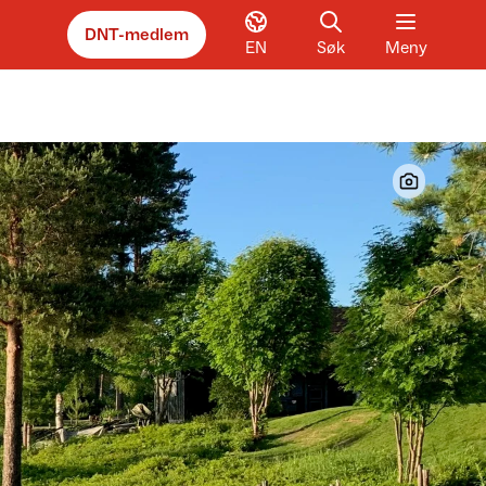
DNT-medlem
EN
Søk
Meny