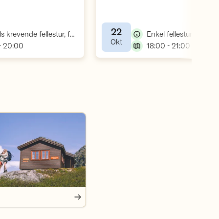
22
,
,
Middels krevende fellestur, fottur
Enkel fellestur
,
Okt
,
,
- 20:00
18:00 - 21:00