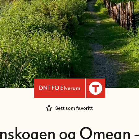
DNT FO Elverum
Sett som favoritt
nskogen og Omegn -