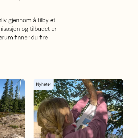
liv gjennom å tilby et
isasjon og tilbudet er
erum finner du fire
r vindkraft
Bli med på Barnas Turlags sommer-rebus!
Nyheter