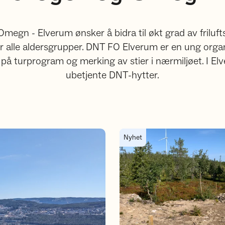
gn - Elverum ønsker å bidra til økt grad av frilufts
or alle aldersgrupper. DNT FO Elverum er en ung organ
 på turprogram og merking av stier i nærmiljøet. I Elv
ubetjente DNT-hytter.
Finnskogen er ikke rett sted fo
Nyhet