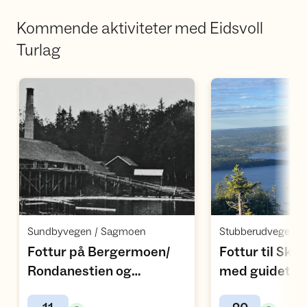
Kommende aktiviteter med Eidsvoll
Turlag
Åpne aktivitet
Å
,
Sundbyvegen / Sagmoen
Stubberudvegen / 
Fottur på Bergermoen/
Fottur til Sk
Rondanestien og
med guidet tur
,
historiske besøk på
gruve