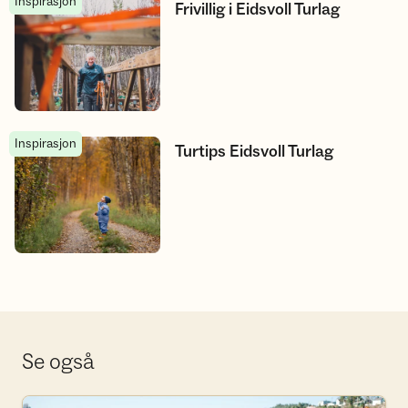
Inspirasjon
Frivillig i Eidsvoll Turlag
Frivillig i Eidsvoll Turlag
Inspirasjon
Turtips Eidsvoll Turlag
Turtips Eidsvoll Turlag
Se også
Se aktivitetskalender