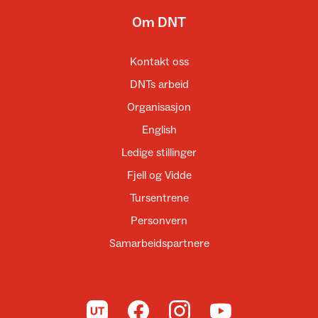
Om DNT
Kontakt oss
DNTs arbeid
Organisasjon
English
Ledige stillinger
Fjell og Vidde
Tursentrene
Personvern
Samarbeidspartnere
Til UT.no
Til DNT på Facebook
Til DNT på Instagram
Til DNT på YouTube