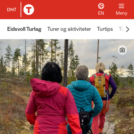
EN
Meny
Til DNT.no forside
Scr
Eidsvoll Turlag
Turer og aktiviteter
Turtips
Turka