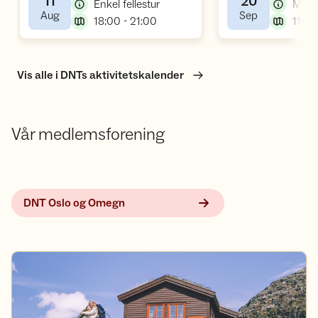
11
20
,
Berger Bruk
,
Enkel fellestur
,
,
Aug
Sep
,
18:00 - 21:00
11:00
Vis alle i DNTs aktivitetskalender
Vår medlemsforening
DNT Oslo og Omegn
DNT der du er