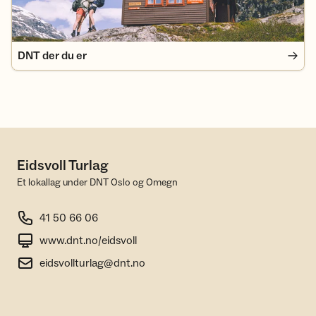
DNT der du er
Eidsvoll Turlag
Et lokallag under DNT Oslo og Omegn
41 50 66 06
www.dnt.no/eidsvoll
eidsvollturlag@dnt.no