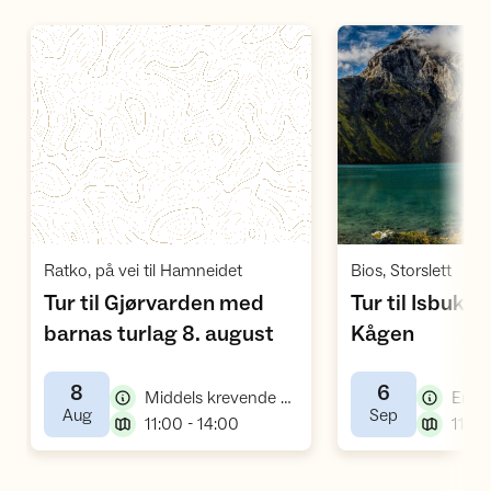
Åpne aktivitet
Å
,
,
Ratko, på vei til Hamneidet
Bios, Storslett
Tur til Gjørvarden med
Tur til Isbukt
,
,
barnas turlag 8. august
Kågen
8
6
,
Middels krevende annet
Enkel
,
,
Aug
Sep
,
11:00 - 14:00
11:00