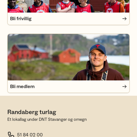
Bli frivillig
Bli medlem
Bli medlem
Randaberg turlag
Et lokallag under DNT Stavanger og omegn
51 84 02 00