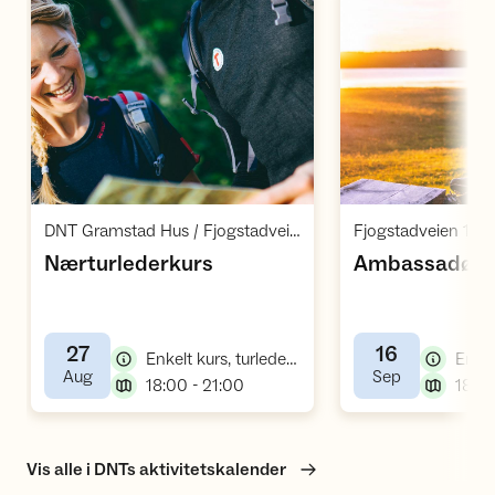
Åpne aktivitet
Å
,
DNT Gramstad Hus / Fjogstadveien 160 / Sandnes
Fjogstadveien 160
,
Nærturlederkurs
Ambassadørk
27
16
,
Enkelt kurs, turlederkurs
,
,
Aug
Sep
,
18:00 - 21:00
18:00
Vis alle i DNTs aktivitetskalender