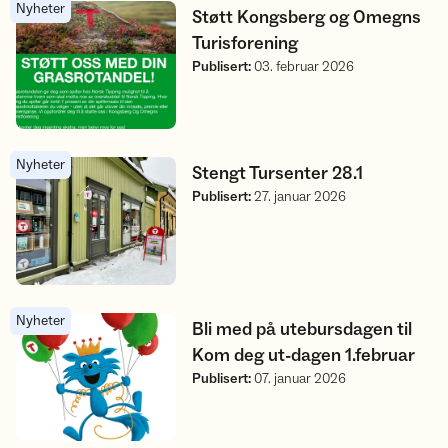
Nyheter
Støtt Kongsberg og Omegns Turisforening
Støtt Kongsberg og Omegns
Turisforening
Publisert
:
03. februar 2026
Nyheter
Stengt Tursenter 28.1
Stengt Tursenter 28.1
Publisert
:
27. januar 2026
Nyheter
Bli med på utebursdagen til Kom deg ut-dagen 1.februar
Bli med på utebursdagen til
Kom deg ut-dagen 1.februar
Publisert
:
07. januar 2026