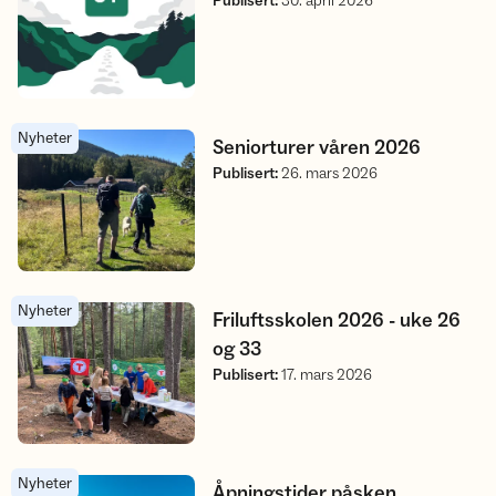
Publisert
:
30. april 2026
Nyheter
Seniorturer våren 2026
Seniorturer våren 2026
Publisert
:
26. mars 2026
Nyheter
Friluftsskolen 2026 - uke 26 og 33
Friluftsskolen 2026 - uke 26
og 33
Publisert
:
17. mars 2026
Nyheter
Åpningstider påsken
Åpningstider påsken