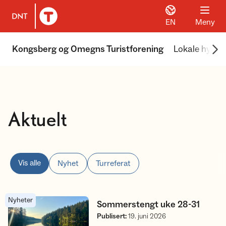
EN
Meny
Til DNT.no forside
Scr
Kongsberg og Omegns Turistforening
Lokale hytter
Aktuelt
Vis alle
Nyhet
Turreferat
Nyheter
Sommerstengt uke 28-31
Sommerstengt uke 28-31
Publisert
:
19. juni 2026