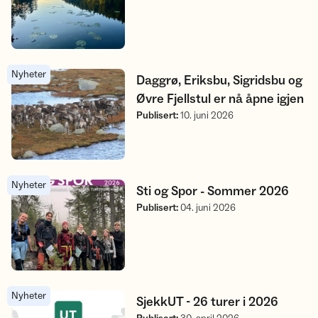
Nyheter
Daggrø, Eriksbu, Sigridsbu og Øvre Fjellstul er nå åpne igjen
Daggrø, Eriksbu, Sigridsbu og
Øvre Fjellstul er nå åpne igjen
Publisert
:
10. juni 2026
Nyheter
Sti og Spor - Sommer 2026
Sti og Spor - Sommer 2026
Publisert
:
04. juni 2026
Nyheter
SjekkUT - 26 turer i 2026
SjekkUT - 26 turer i 2026