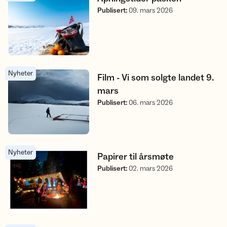
Publisert
:
09. mars 2026
Nyheter
Film - Vi som solgte landet 9. mars
Film - Vi som solgte landet 9.
mars
Publisert
:
06. mars 2026
Nyheter
Papirer til årsmøte
Papirer til årsmøte
Publisert
:
02. mars 2026