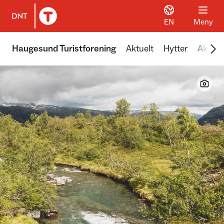
EN
Meny
Til DNT.no forside
Scr
Haugesund Turistforening
Aktuelt
Hytter
Aktivit