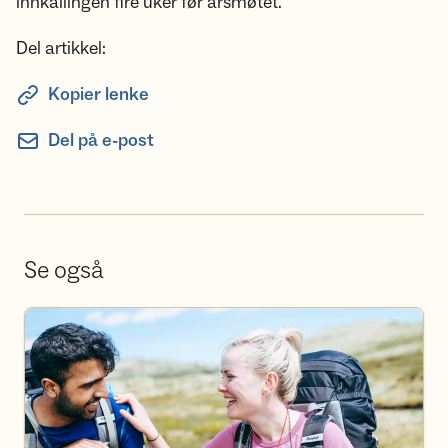
innkallingen fire uker før årsmøtet.
Del artikkel:
Kopier lenke
Del på e-post
Se også
Bli frivillig