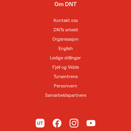
Om DNT
Kontakt oss
DNTs arbeid
Organisasjon
English
Ledige stillinger
Fjell og Vidde
Tursentrene
Personvern
Samarbeidspartnere
Til UT.no
Til DNT på Facebook
Til DNT på Instagram
Til DNT på YouTube