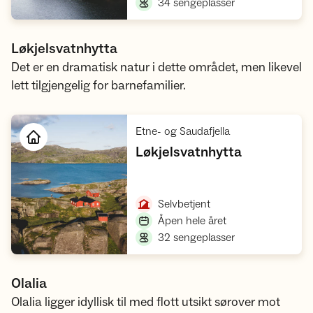
,
34 sengeplasser
Løkjelsvatnhytta
Det er en dramatisk natur i dette området, men likevel
lett tilgjengelig for barnefamilier.
,
Etne- og Saudafjella
,
Løkjelsvatnhytta
Åpne hytte
,
Selvbetjent
,
Åpen hele året
,
32 sengeplasser
Olalia
Olalia ligger idyllisk til med flott utsikt sørover mot