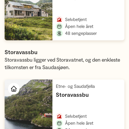
Åpne hytte
,
Selvbetjent
,
Åpen hele året
,
48 sengeplasser
Storavassbu
Storavassbu ligger ved Storavatnet, og den enkleste
tilkomsten er fra Saudasjøen.
,
Etne- og Saudafjella
,
Storavassbu
Åpne hytte
,
Selvbetjent
,
Åpen hele året