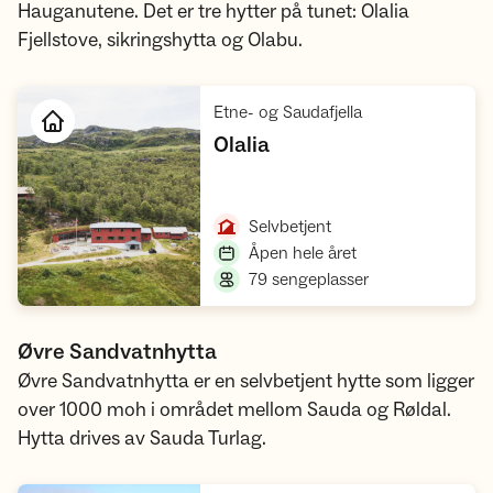
Hauganutene. Det er tre hytter på tunet: Olalia
Fjellstove, sikringshytta og Olabu.
,
Etne- og Saudafjella
,
Olalia
Åpne hytte
,
Selvbetjent
,
Åpen hele året
,
79 sengeplasser
Øvre Sandvatnhytta
Øvre Sandvatnhytta er en selvbetjent hytte som ligger
over 1000 moh i området mellom Sauda og Røldal.
Hytta drives av Sauda Turlag.