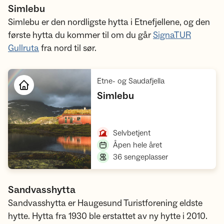
Simlebu
Simlebu er den nordligste hytta i Etnefjellene, og den
første hytta du kommer til om du går
SignaTUR
Gullruta
fra nord til sør.
,
Etne- og Saudafjella
,
Simlebu
Åpne hytte
,
Selvbetjent
,
Åpen hele året
,
36 sengeplasser
Sandvasshytta
Sandvasshytta er Haugesund Turistforening eldste
hytte. Hytta fra 1930 ble erstattet av ny hytte i 2010.