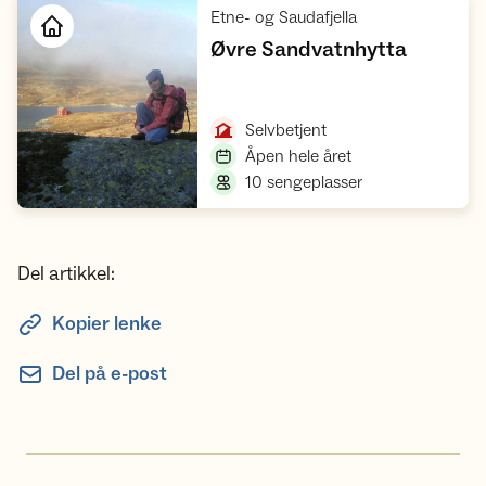
,
Etne- og Saudafjella
,
Øvre Sandvatnhytta
Åpne hytte
,
Selvbetjent
,
Åpen hele året
,
10 sengeplasser
Del artikkel:
Kopier lenke
Del på e-post