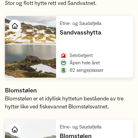
Stor og flott hytte rett ved Sandvatnet.
,
Etne- og Saudafjella
,
Sandvasshytta
Åpne hytte
,
Selvbetjent
,
Åpen hele året
,
62 sengeplasser
Blomstølen
Blomstølen er et idyllisk hyttetun bestående av tre
hytter like ved fiskevannet Blomstølsvatnet.
,
Etne- og Saudafjella
,
Blomstølen