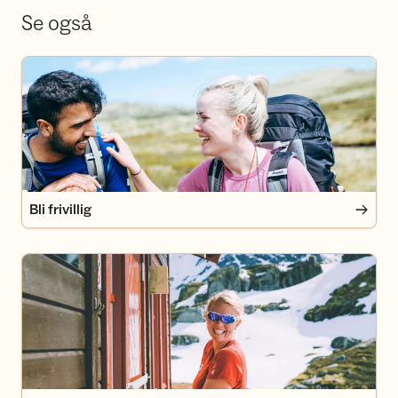
Se også
Bli frivillig
Bli frivillig
Bli medlem