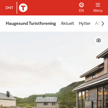
EN
Meny
Til DNT.no forside
Scr
Haugesund Turistforening
Aktuelt
Hytter
Aktivit