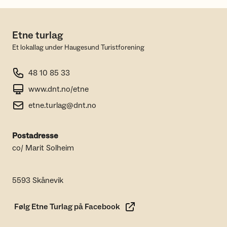
Etne turlag
Et lokallag under Haugesund Turistforening
48 10 85 33
www.dnt.no/etne
etne.turlag@dnt.no
Postadresse
co/ Marit Solheim
5593 Skånevik
Følg Etne Turlag på Facebook