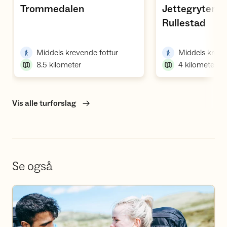
,
Trommedalen
Jettegrytene 
,
Rullestad
,
Middels krevende fottur
Middels kreve
8.5
kilometer
4
kilometer
Vis alle turforslag
Se også
Bli frivillig