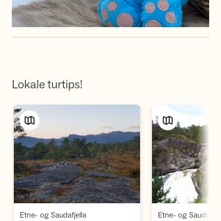
Lokale turtips!
Vis turforslag
Vi
,
Etne- og Saudafjella
Etne- og Saudafjel