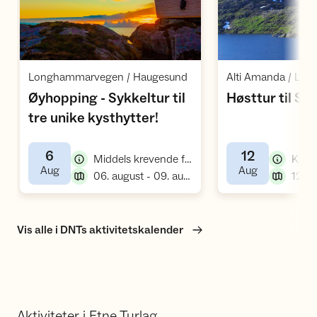
Åpne aktivitet
Å
,
Longhammarvegen / Haugesund
Øyhopping - Sykkeltur til
Høsttur til S
,
tre unike kysthytter!
6
12
,
Middels krevende fellestur, sykkeltur
,
,
Aug
Aug
,
06. august - 09. august
Vis alle i DNTs aktivitetskalender
Aktiviteter i Etne Turlag