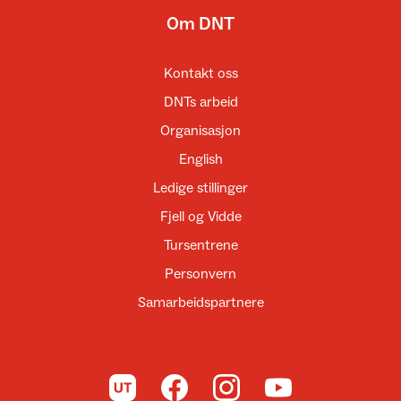
Om DNT
Kontakt oss
DNTs arbeid
Organisasjon
English
Ledige stillinger
Fjell og Vidde
Tursentrene
Personvern
Samarbeidspartnere
Til UT.no
Til DNT på Facebook
Til DNT på Instagram
Til DNT på YouTube