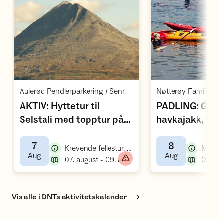
Åpne aktivitet
Å
,
Aulerød Pendlerparkering / Sem
AKTIV: Hyttetur til
PADLING: Gru
Selstali med topptur på
havkajakk, vå
,
Gaustatoppen
7
8
,
Krevende fellestur, fottur
,
,
Aug
Aug
,
07. august - 09. august
Vis alle i DNTs aktivitetskalender