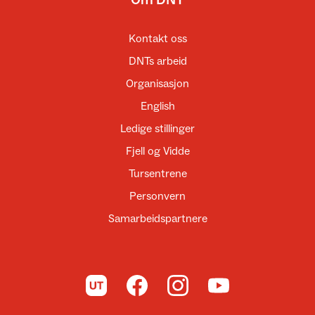
Kontakt oss
DNTs arbeid
Organisasjon
English
Ledige stillinger
Fjell og Vidde
Tursentrene
Personvern
Samarbeidspartnere
Til UT.no
Til DNT på Facebook
Til DNT på Instagram
Til DNT på YouTube