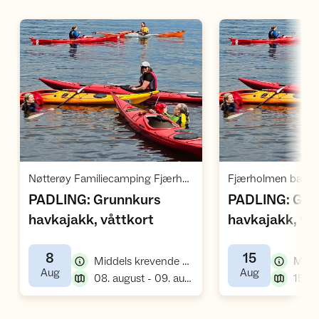
Åpne aktivitet
Å
Nøtterøy Familiecamping Fjærholmen / Fjærholmveien 170 / Husøysund
PADLING: Grunnkurs
PADLING: Gru
,
havkajakk, våttkort
havkajakk, vå
8
15
,
Middels krevende kurs, padlekurs
,
,
Aug
Aug
,
08. august - 09. august