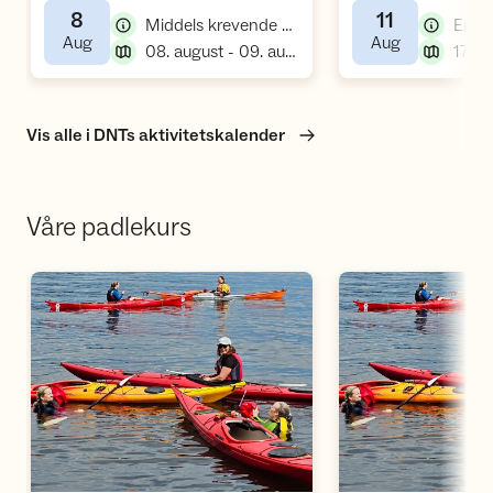
8
11
,
Middels krevende kurs, padlekurs
,
,
Aug
Aug
,
08. august - 09. august
17:30
Vis alle i DNTs aktivitetskalender
Våre padlekurs