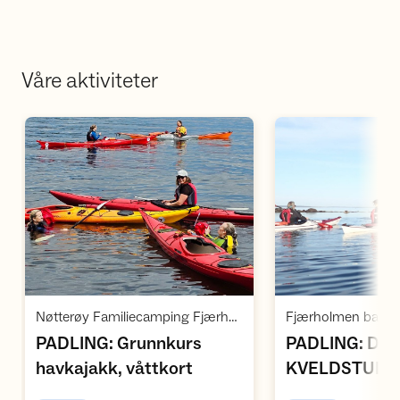
Våre aktiviteter
Åpne aktivitet
Å
Nøtterøy Familiecamping Fjærholmen / Fjærholmveien 170 / Husøysund
Fjærholmen bades
PADLING: Grunnkurs
PADLING: DN
,
,
havkajakk, våttkort
KVELDSTUR