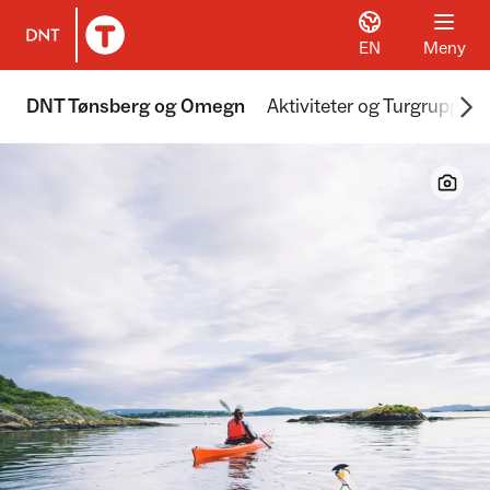
EN
Meny
Til DNT.no forside
Scr
DNT Tønsberg og Omegn
Aktiviteter og Turgrupper