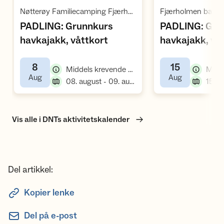
Åpne aktivitet
Å
Nøtterøy Familiecamping Fjærholmen / Fjærholmveien 170 / Husøysund
PADLING: Grunnkurs
PADLING: Gru
,
havkajakk, våttkort
havkajakk, vå
8
15
,
Middels krevende kurs, padlekurs
,
,
Aug
Aug
,
08. august - 09. august
Vis alle i DNTs aktivitetskalender
Del artikkel:
Kopier lenke
Del på e-post