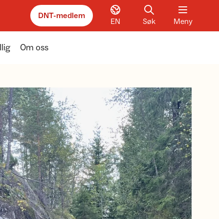
DNT-medlem
EN
Søk
Meny
llig
Om oss