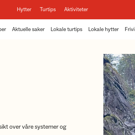
Hytter
Turtips
Aktiviteter
per
Aktuelle saker
Lokale turtips
Lokale hytter
Frivi
rsikt over våre systemer og