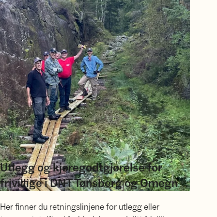
Utlegg og kjøregodtgjørelse for
frivillige i DNT Tønsberg og Omegn
Her finner du retningslinjene for utlegg eller