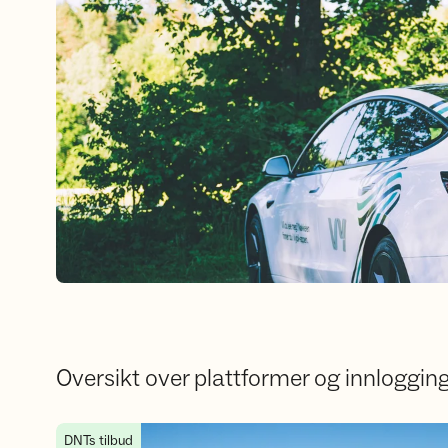
Oversikt over plattformer og innloggin
Oversikt over innlogginger og plattformer
DNTs tilbud