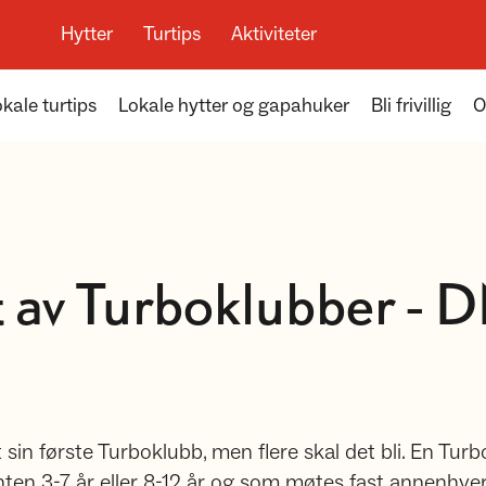
Hytter
Turtips
Aktiviteter
kale turtips
Lokale hytter og gapahuker
Bli frivillig
O
 av Turboklubber - 
sin første Turboklubb, men flere skal det bli. En Tur
 enten 3-7 år eller 8-12 år og som møtes fast annenhv