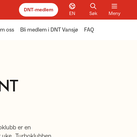
DNT-medlem
EN
Søk
Meny
m oss
Bli medlem i DNT Vansjø
FAQ
DNT
boklubb er en
er uke. Turboklubben