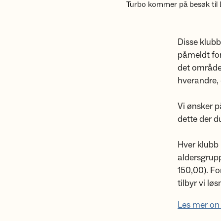
Turbo kommer på besøk til 
Disse klubb
påmeldt for
det området
hverandre, 
Vi ønsker p
dette der du
Hver klubb 
aldersgrupp
150,00). F
tilbyr vi lø
Les mer on