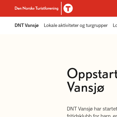
Til DNT.no forside
DNT Vansjø
Lokale aktiviteter og turgrupper
Lo
Oppstart
Vansjø
DNT Vansjø har startet 
fritidsklubb for barn,