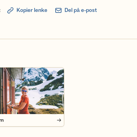
:
Kopier lenke
Del på e-post
em