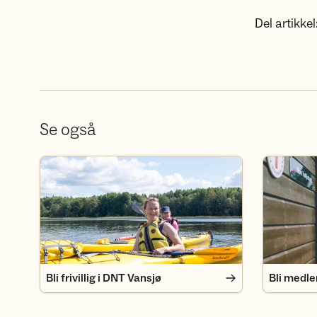
Del artikkel
Se også
Bli frivillig i DNT Vansjø
Bli medlem
Bli frivillig i DNT Vansjø
Bli medl