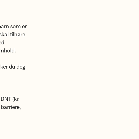
barn som er
kal tilhøre
ed
amhold.
sker du deg
 DNT (kr.
barriere,