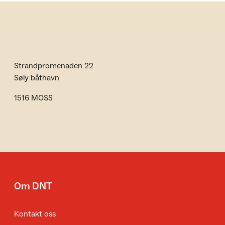
Strandpromenaden 22
Søly båthavn
1516 MOSS
Om DNT
Kontakt oss