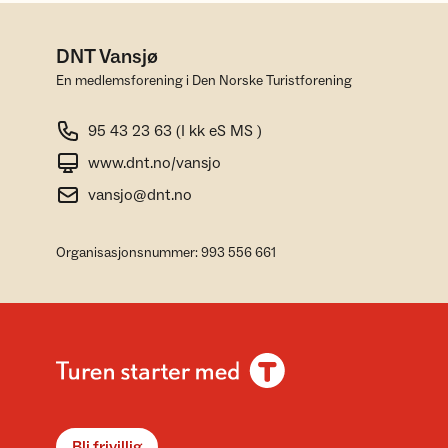
DNT Vansjø
En medlemsforening i Den Norske Turistforening
95 43 23 63 (I kk eS MS )
www.dnt.no/vansjo
vansjo@dnt.no
Organisasjonsnummer: 993 556 661
Bli frivillig