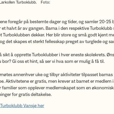
Larkollen Turboklubb.
Foto:
ene foregår på bestemte dager og tider, og samler 20-25 
 et halvt år av gangen. Barna i den respektive Turboklubb s
 Turboklubben dekker. Her blir store og små godt kjent m
og det skapes et sterkt fellesskap preget av turglede og s
å sikt å opprette Turboklubber i hver eneste skolekrets. Øn
 bor? Gi oss et hint, så ser vi hva som er mulig å få til.
møtes annenhver uke og tilbyr aktiviteter tilpasset barnas
e. Aktivitetene er gratis, men krever at barnet er medlem i
or familier som opplever medlemskapet som en økonomisk 
sninger for gratis deltakelse.
 Turboklubb Vansjø her