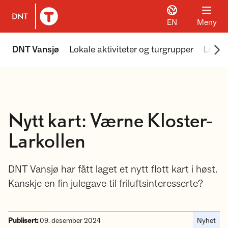
EN
Meny
Til DNT.no forside
Scr
DNT Vansjø
Lokale aktiviteter og turgrupper
Lokale
Nytt kart: Værne Kloster-
Larkollen
DNT Vansjø har fått laget et nytt flott kart i høst.
Kanskje en fin julegave til friluftsinteresserte?
Publisert:
09. desember 2024
Nyhet