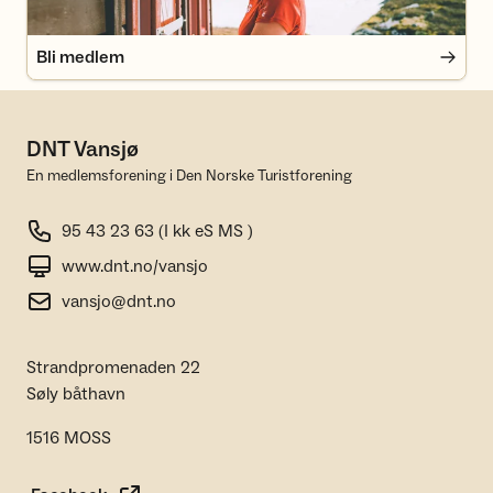
Bli medlem
DNT Vansjø
En medlemsforening i Den Norske Turistforening
95 43 23 63 (I kk eS MS )
www.dnt.no/vansjo
vansjo@dnt.no
Strandpromenaden 22
Søly båthavn
1516 MOSS