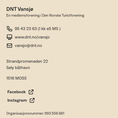
DNT Vansjø
En medlemsforening i Den Norske Turistforening
95 43 23 63 (I kk eS MS )
www.dnt.no/vansjo
vansjo@dnt.no
Strandpromenaden 22
Søly båthavn
1516 MOSS
Facebook
Instagram
Organisasjonsnummer: 993 556 661