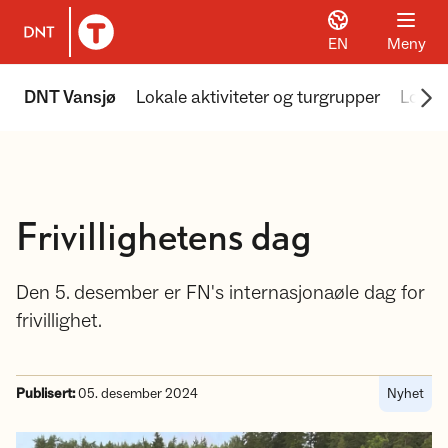
EN
Meny
Til DNT.no forside
Scr
DNT Vansjø
Lokale aktiviteter og turgrupper
Lokale
Frivillighetens dag
Den 5. desember er FN's internasjonaøle dag for
frivillighet.
Publisert:
05. desember 2024
Nyhet