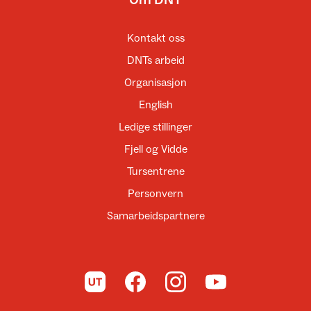
Kontakt oss
DNTs arbeid
Organisasjon
English
Ledige stillinger
Fjell og Vidde
Tursentrene
Personvern
Samarbeidspartnere
Til UT.no
Til DNT på Facebook
Til DNT på Instagram
Til DNT på YouTube