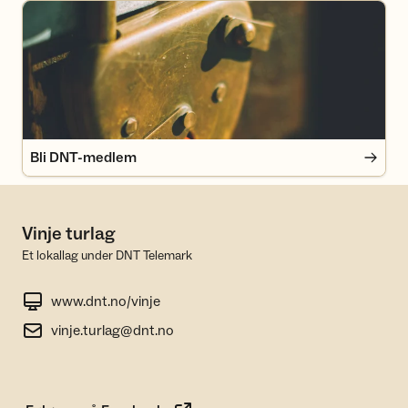
Bli DNT-medlem
Bli DNT-medlem
Vinje turlag
Et lokallag under DNT Telemark
www.dnt.no/vinje
vinje.turlag@dnt.no