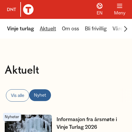
EN
Meny
Til DNT.no forside
Scr
Vinje turlag
Aktuelt
Om oss
Bli frivillig
Våre akt
Aktuelt
Nyhet
Vis alle
Nyheter
Informasjon fra årsmøte i Vinje Turlag 2026
Informasjon fra årsmøte i
Vinje Turlag 2026