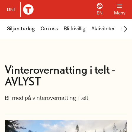
EN
Meny
Til DNT.no forside
Scr
Siljan turlag
Om oss
Bli frivillig
Aktiviteter
Aktu
Vinterovernatting i telt -
AVLYST
Bli med på vinterovernatting i telt