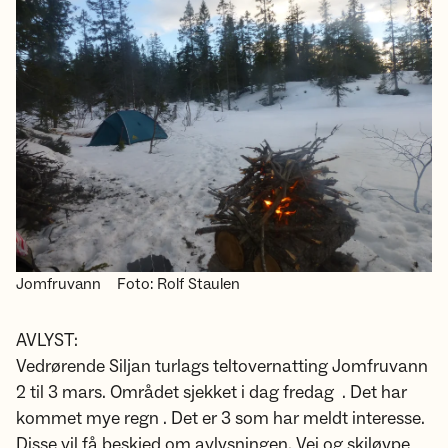
Jomfruvann
Foto: Rolf Staulen
AVLYST:
Vedrørende Siljan turlags teltovernatting Jomfruvann
2 til 3 mars. Området sjekket i dag fredag . Det har
kommet mye regn . Det er 3 som har meldt interesse.
Disse vil få beskjed om avlysningen. Vei og skiløype