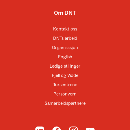
Om DNT
Kontakt oss
DNTs arbeid
Organisasjon
English
Ledige stillinger
Fjell og Vidde
Tursentrene
Personvern
Samarbeidspartnere
Til UT.no
Til DNT på Facebook
Til DNT på Instagram
Til DNT på YouTube