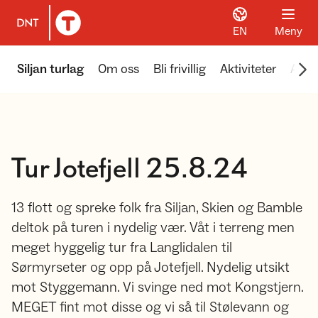
EN
Meny
Til DNT.no forside
Scr
Siljan turlag
Om oss
Bli frivillig
Aktiviteter
Aktu
Tur Jotefjell 25.8.24
13 flott og spreke folk fra Siljan, Skien og Bamble
deltok på turen i nydelig vær. Våt i terreng men
meget hyggelig tur fra Langlidalen til
Sørmyrseter og opp på Jotefjell. Nydelig utsikt
mot Styggemann. Vi svinge ned mot Kongstjern.
MEGET fint mot disse og vi så til Stølevann og