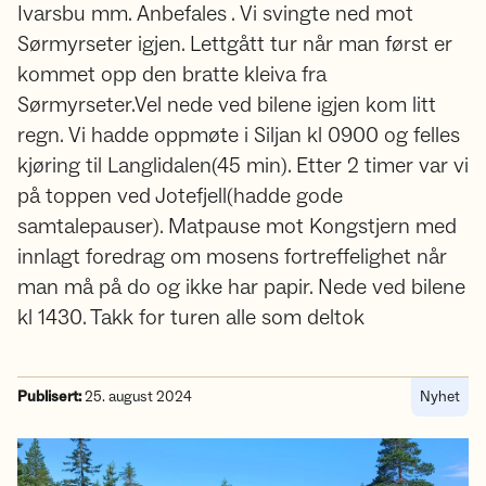
Ivarsbu mm. Anbefales . Vi svingte ned mot
Sørmyrseter igjen. Lettgått tur når man først er
kommet opp den bratte kleiva fra
Sørmyrseter.Vel nede ved bilene igjen kom litt
regn. Vi hadde oppmøte i Siljan kl 0900 og felles
kjøring til Langlidalen(45 min). Etter 2 timer var vi
på toppen ved Jotefjell(hadde gode
samtalepauser). Matpause mot Kongstjern med
innlagt foredrag om mosens fortreffelighet når
man må på do og ikke har papir. Nede ved bilene
kl 1430. Takk for turen alle som deltok
Publisert:
25. august 2024
Nyhet