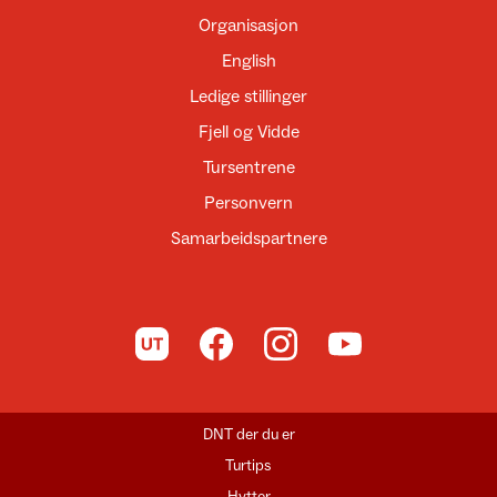
Organisasjon
English
Ledige stillinger
Fjell og Vidde
Tursentrene
Personvern
Samarbeidspartnere
Til UT.no
Til DNT på Facebook
Til DNT på Instagram
Til DNT på YouTube
DNT der du er
Turtips