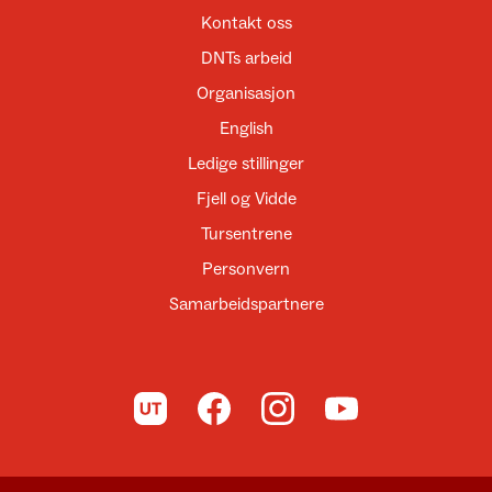
Kontakt oss
DNTs arbeid
Organisasjon
English
Ledige stillinger
Fjell og Vidde
Tursentrene
Personvern
Samarbeidspartnere
Til UT.no
Til DNT på Facebook
Til DNT på Instagram
Til DNT på YouTube