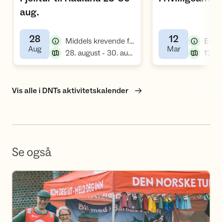
,
aug.
28
12
,
Middels krevende fellestur
Enke
,
,
Aug
Mar
,
28. august - 30. august
12. m
Vis alle i DNTs aktivitetskalender
Se også
Bli frivillig