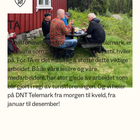
TA
Turistforeningen i Norge og lokalt i Telemark, er
en bauta som det beste ved norsk livsstil, hviler
på. For TA er det naturlig å støtte dette viktige
arbeidet. Både våre lesere og våre
medarbeidere, har stor glede av arbeidet som
blir gjort i regi av turistforeningen. Og vi heier
på DNT Telemark fra morgen til kveld, fra
januar til desember!