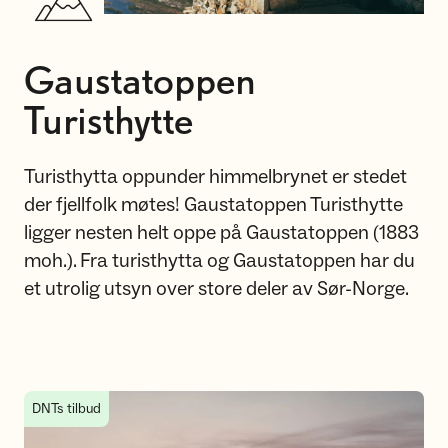
Gaustatoppen
Turisthytte
Turisthytta oppunder himmelbrynet er stedet
der fjellfolk møtes! Gaustatoppen Turisthytte
ligger nesten helt oppe på Gaustatoppen (1883
moh.). Fra turisthytta og Gaustatoppen har du
et utrolig utsyn over store deler av Sør-Norge.
Bestill ditt opphold på Gaustatoppen Turisthytte
DNTs tilbud