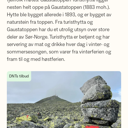
nesten helt oppe på Gaustatoppen (1883 moh.).
Hytte ble bygget allerede i 1893, og er bygget av
naturstein fra toppen. Fra turisthytta og
Gaustatoppen har du et utrolig utsyn over store
deler av Sør-Norge. Turisthytta er betjent og har
servering av mat og drikke hver dag i vinter- og
sommersesongen, som varer fra vinterferien og
fram til og med høstferien.
Slik kommer du deg til Gaustatoppen Turisthytte
DNTs tilbud