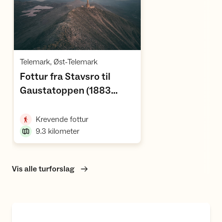
Vis turforslag
,
Telemark, Øst-Telemark
Fottur fra Stavsro til
Gaustatoppen (1883
moh) — toppen av
,
Telemark
,
Krevende fottur
9.3
kilometer
Vis alle turforslag
Miljøfyrtårn