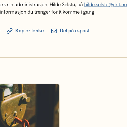
k sin administrasjon, Hilde Selstø, på
hilde.selsto@dnt.no
ll informasjon du trenger for å komme i gang.
:
Kopier lenke
Del på e-post
edlem