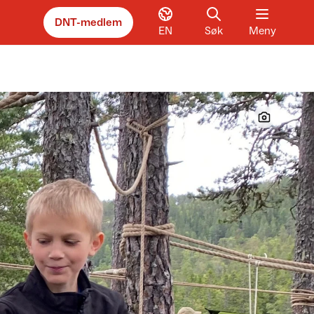
DNT-medlem
EN
Søk
Meny