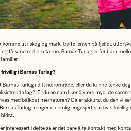
å komme ut i skog og mark, treffe lemen på fjellet, utforsk
 og få sand mellom tærne. Barnas Turlag er for barn mell
familier.
frivillig i Barnas Turlag?
 Barnas Turlag i ditt nærområde, eller du kunne tenke deg
 et eksistrende lag? Er du en som liker å være mye ute sam
rives med bålkos i nærnaturen? Da er akkurat du den vi ser 
 Barnas Turlag trenger vi nemlig engasjerte, aktive, frivilli
 bidra.
r interessert i dette så er det bare å ta kontakt med konta