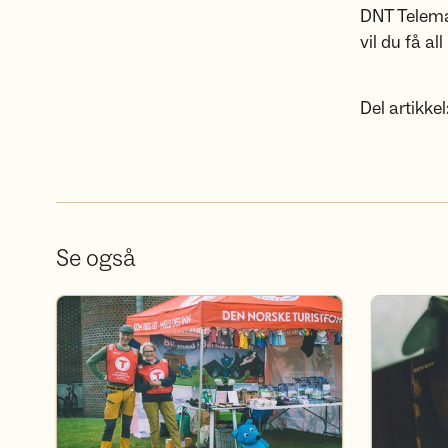
DNT Telemar
vil du få a
Del artikkel
Se også
Bli frivillig
Bli DNT-m