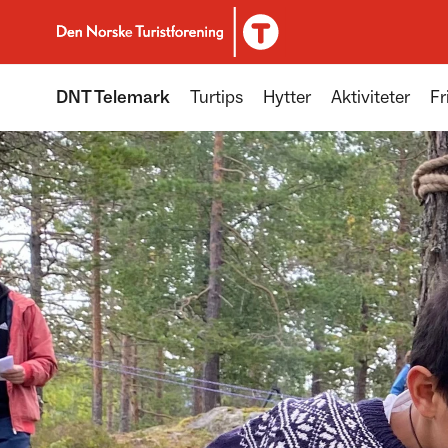
Til DNT.no forside
DNT Telemark
Turtips
Hytter
Aktiviteter
Fr