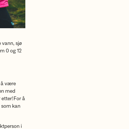
e vann, sjø
om 0 og 12
 å være
men med
etter! For å
ge som kan
ktperson i