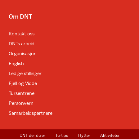
Om DNT
Kontakt oss
DNTs arbeid
Organisasjon
English
Ledige stillinger
Fjell og Vidde
Tursentrene
Personvern
Samarbeidspartnere
DNT der du er
Turtips
Hytter
Aktiviteter