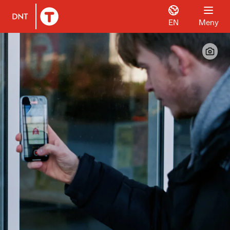
EN
Meny
Til DNT.no forside