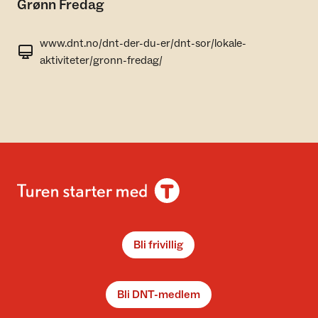
Grønn Fredag
www.dnt.no/dnt-der-du-er/dnt-sor/lokale-
aktiviteter/gronn-fredag/
Bli frivillig
Bli DNT-medlem