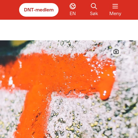
DNT-medlem
EN
Søk
Meny