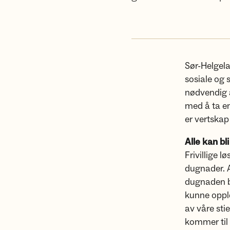
Sør-Helgela
sosiale og 
nødvendig å
med å ta en
er vertskap 
Alle kan bl
Frivillige 
dugnader. A
dugnaden bl
kunne opple
av våre stie
kommer til 