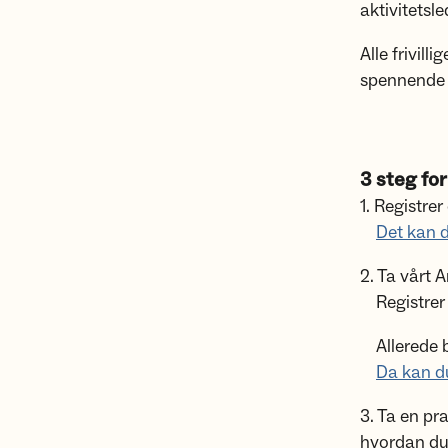
aktivitetsl
Alle frivill
spennende 
3 steg for 
1. Registrer
Det kan d
2. Ta vår
Registrer 
Allerede b
Da kan du
3. Ta en pr
hvordan du 