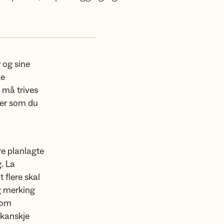
 og sine
ke
 må trives
ter som du
re planlagte
. La
 flere skal
og merking
 som
 kanskje