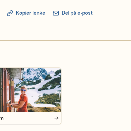
:
Kopier lenke
Del på e-post
em