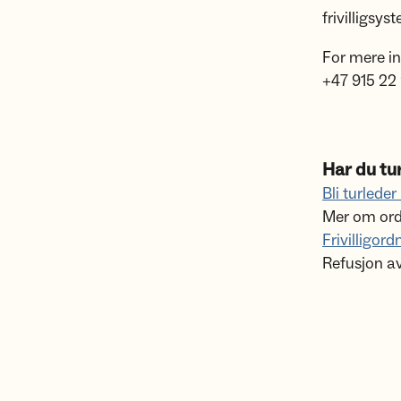
frivilligsys
For mere i
+47 915 22
Har du tur
Bli turleder
Mer om ordn
Frivilligor
Refusjon av