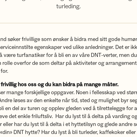
turleding.
nd søker frivillige som ønsker å bidra med sitt gode humør
serviceinnstilte egenskaper ved ulike anledninger. Det er ik
 være turfanatiker for å bli en av våre DNT-verter, men du
 rolle overfor de som deltar på aktiviteter og arrangemen
for.
i frivillig hos oss og du kan bidra på mange måter.
løser mange forskjellige oppgaver. Noen i fellesskap ved stør
ndre løses av den enkelte når tid, sted og mulighet byr seg
i en del av turen og opplev gleden ved å tilrettelegge for at
ve det enkle friluftsliv. Har du lyst til å delta på varding 
r eller har du lyst til å delta i et hyttetilsyn og glede andre
«din» DNT hytte? Har du lyst å bli turleder, kaffekoker eller