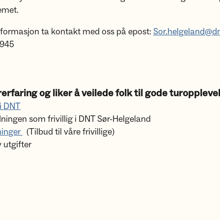
temet.
nformasjon ta kontakt med oss på epost:
Sor.helgeland@dn
 945
erfaring og liker å veilede folk til gode turoppleve
 i DNT
ingen som frivillig i DNT Sør-Helgeland
dninger
(Tilbud til våre frivillige)
 utgifter