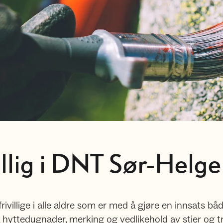
illig i DNT Sør-Helg
illige i alle aldre som er med å gjøre en innsats båd
å hyttedugnader, merking og vedlikehold av stier og t