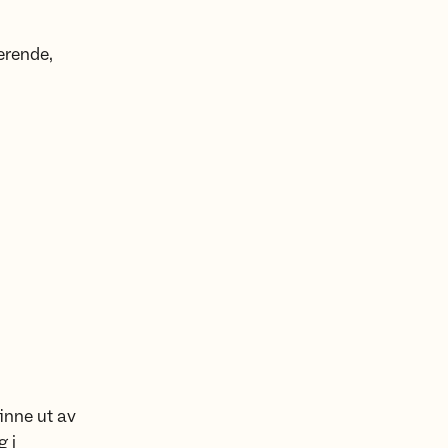
derende,
finne ut av
g i