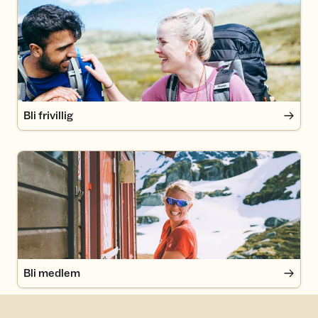
Bli frivillig
Bli frivillig
Bli medlem
Bli medlem