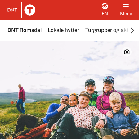
EN
Meny
Til DNT.no forside
Scr
DNT Romsdal
Lokale hytter
Turgrupper og aktivite