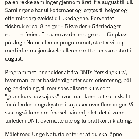
på en rekke samlinger gjennom året, fra august til juli.
Samlingene har ulike temaer og legges til helger og
ettermiddag/kveldstid i ukedagene. Forventet
tidsbruk er ca. 8 helger + 5 kvelder + 5 feriedager i
sommerferien. Er du en av de heldige som får plass
på Unge Naturtalenter programmet, starter vi opp
med informasjonskveld allerede rett etter skolestart i
august.
Programmet inneholder alt fra DNTs "ferskingkurs",
hvor man lærer basisferdigheter som orientering, bål
og bekledning, til mer spesialiserte kurs som
"grunnkurs havkajakk" hvor man lærer alt som skal til
for å ferdes langs kysten i kajakker over flere dager. Vi
skal også lære om ferdsel i vinterfjellet, det å være
turleder i DNT, overnatte ute og ta brattkort i klatring.
Målet med Unge Naturtalenter er at du skal åpne