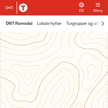
EN
Meny
Til DNT.no forside
Scr
DNT Romsdal
Lokale hytter
Turgrupper og aktivite