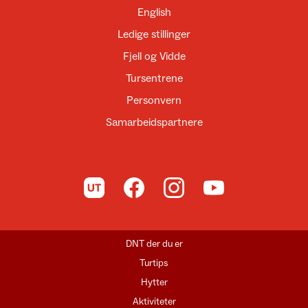
English
Ledige stillinger
Fjell og Vidde
Tursentrene
Personvern
Samarbeidspartnere
Til UT.no
Til DNT på Facebook
Til DNT på Instagram
Til DNT på YouTube
DNT der du er
Turtips
Hytter
Aktiviteter