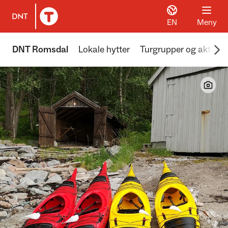
EN
Meny
Til DNT.no forside
Scr
DNT Romsdal
Lokale hytter
Turgrupper og aktivite