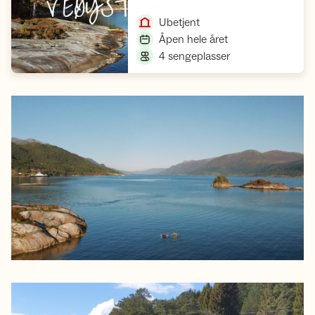
Åpne hytte
,
Ubetjent
,
Åpen hele året
,
4 sengeplasser