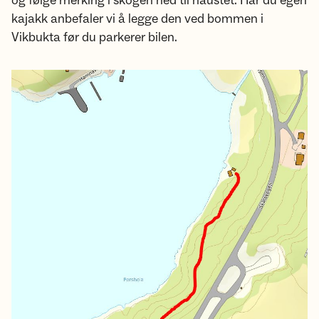
og følge merking i skogen ned til naustet. Har du egen
kajakk anbefaler vi å legge den ved bommen i
Vikbukta før du parkerer bilen.