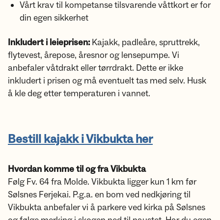
Vårt krav til kompetanse tilsvarende våttkort er for
din egen sikkerhet
Inkludert i leieprisen:
Kajakk, padleåre, spruttrekk,
flytevest, årepose, åresnor og lensepumpe. Vi
anbefaler våtdrakt eller tørrdrakt. Dette er ikke
inkludert i prisen og må eventuelt tas med selv. Husk
å kle deg etter temperaturen i vannet.
Bestill kajakk i Vikbukta her
Hvordan komme til og fra Vikbukta
Følg Fv. 64 fra Molde. Vikbukta ligger kun 1 km før
Sølsnes Ferjekai. P.g.a. en bom ved nedkjøring til
Vikbukta anbefaler vi å parkere ved kirka på Sølsnes