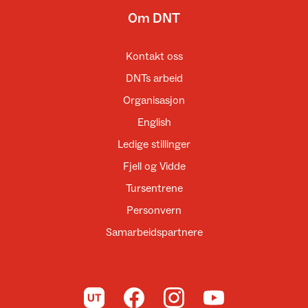
Om DNT
Kontakt oss
DNTs arbeid
Organisasjon
English
Ledige stillinger
Fjell og Vidde
Tursentrene
Personvern
Samarbeidspartnere
Til UT.no
Til DNT på Facebook
Til DNT på Instagram
Til DNT på YouTube