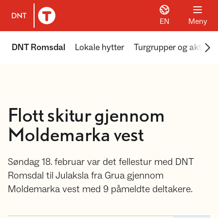
EN
Meny
Til DNT.no forside
Scr
DNT Romsdal
Lokale hytter
Turgrupper og aktivite
Flott skitur gjennom
Moldemarka vest
Søndag 18. februar var det fellestur med DNT
Romsdal til Julaksla fra Grua gjennom
Moldemarka vest med 9 påmeldte deltakere.