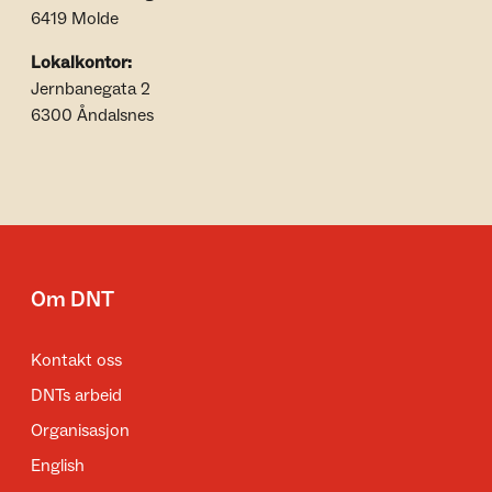
6419 Molde
Lokalkontor:
Jernbanegata 2
6300 Åndalsnes
Om DNT
Kontakt oss
DNTs arbeid
Organisasjon
English