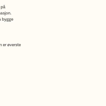
t på
sasjon.
å bygge
 er øverste