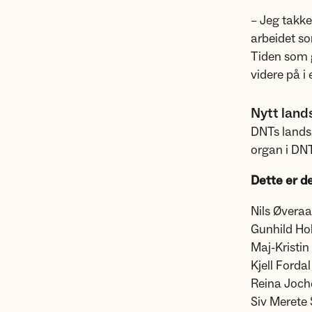
– Jeg takker
arbeidet som
Tiden som 
videre på i 
Nytt land
DNTs landsm
organ i DN
Dette er de
Nils Øveraa
Gunhild Hol
Maj-Kristi
Kjell Forda
Reina Joch
Siv Merete