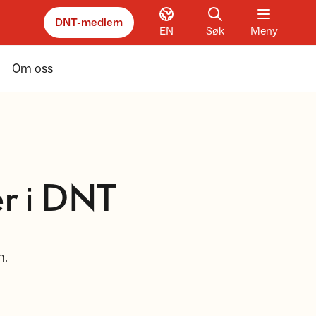
DNT-medlem
EN
Søk
Meny
Om oss
er i DNT
n.