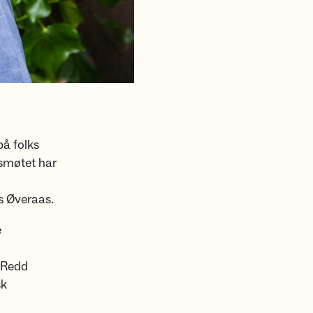
på folks
dsmøtet har
ls Øveraas.
e
i Redd
sk