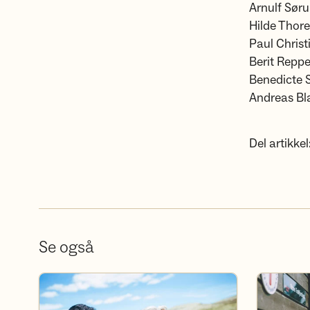
Arnulf Sør
Hilde Thor
Paul Christ
Berit Reppe
Benedicte 
Andreas Bl
Del artikkel
Se også
Bli frivillig
Bli medlem