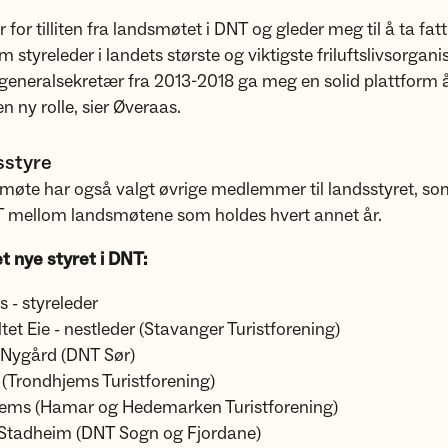
 for tilliten fra landsmøtet i DNT og gleder meg til å ta fat
 styreleder i landets største og viktigste friluftslivsorgani
generalsekretær fra 2013-2018 ga meg en solid plattform 
en ny rolle, sier Øveraas.
sstyre
øte har også valgt øvrige medlemmer til landsstyret, som
T mellom landsmøtene som holdes hvert annet år.
t nye styret i DNT:
s - styreleder
tet Eie - nestleder (Stavanger Turistforening)
n Nygård (DNT Sør)
l (Trondhjems Turistforening)
ems (Hamar og Hedemarken Turistforening)
 Stadheim (DNT Sogn og Fjordane)