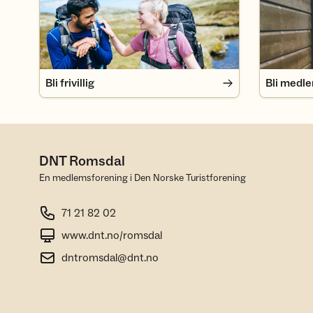
Bli frivillig
Bli medl
DNT Romsdal
En medlemsforening i Den Norske Turistforening
71 21 82 02
www.dnt.no/romsdal
dntromsdal@dnt.no