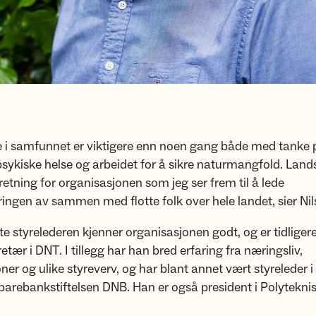
e i samfunnet er viktigere enn noen gang både med tanke 
psykiske helse og arbeidet for å sikre naturmangfold. Lan
 retning for organisasjonen som jeg ser frem til å lede
ngen av sammen med flotte folk over hele landet, sier Ni
e styrelederen kjenner organisasjonen godt, og er tidliger
etær i DNT. I tillegg har han bred erfaring fra næringsliv,
ner og ulike styreverv, og har blant annet vært styreleder 
arebankstiftelsen DNB. Han er også president i Polytekni