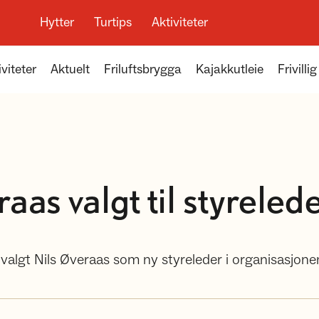
Hytter
Turtips
Aktiviteter
viteter
Aktuelt
Friluftsbrygga
Kajakkutleie
Frivillig
aas valgt til styreled
algt Nils Øveraas som ny styreleder i organisasjone