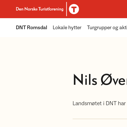
Til DNT.no forside
DNT Romsdal
Lokale hytter
Turgrupper og akti
Nils Øver
Landsmøtet i DNT har v