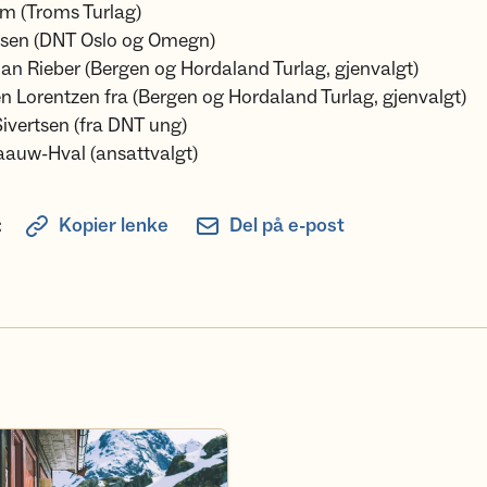
um (Troms Turlag)
esen (DNT Oslo og Omegn)
ian Rieber (Bergen og Hordaland Turlag, gjenvalgt)
n Lorentzen fra (Bergen og Hordaland Turlag, gjenvalgt)
Sivertsen (fra DNT ung)
aauw-Hval (ansattvalgt)
:
Kopier lenke
Del på e-post