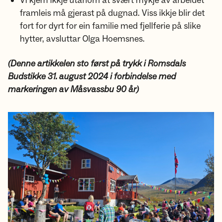
Vi kjem ikkje utanom at svært mykje av arbeidet
framleis må gjerast på dugnad. Viss ikkje blir det
fort for dyrt for ein familie med fjellferie på slike
hytter, avsluttar Olga Hoemsnes.
(Denne artikkelen sto først på trykk i Romsdals
Budstikke 31. august 2024 i forbindelse med
markeringen av Måsvassbu 90 år)