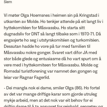
Siem
Vi møter Olga Hoemsnes i heimen sin på Kringstad i
utkanten av Molde. Ho tenkjer attende på eit langt liv i
hyttekomitéen for Måsvassbu. Ho starta sitt
dugnadsliv for DNT så langt tilbake som i 1970-71. Då
engasjerte ho seg i utstyrskomitéen og turkomitéen.
Dessutan hadde ho vore på tur med familien til
Måsvassbu nokre gonger. Svaret vart difor JA med
stor både glede og entusiasme då ho vart spurt om å
vere med i hyttekomiteen for Måsvassbu. Molde og
Romsdal turistforening var namnet den gongen og
leiar var Ragnar Fagerlid.
- Dei mangla nok ei dame, smiler Olga (86). Ho fortel
av det var mange driftige karar som gjorde utruleg
mykje arbeid, men at det nok var eit behov for ei
driftig dame til å ta ansvaret for reinhald, sengetøy og