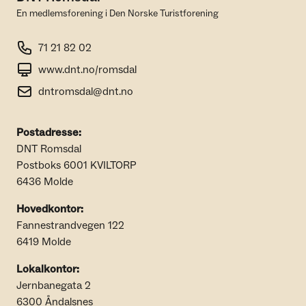
En medlemsforening i Den Norske Turistforening
71 21 82 02
www.dnt.no/romsdal
dntromsdal@dnt.no
Postadresse:
DNT Romsdal
Postboks 6001 KVILTORP
6436 Molde
Hovedkontor:
Fannestrandvegen 122
6419 Molde
Lokalkontor:
Jernbanegata 2
6300 Åndalsnes