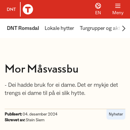
EN
Meny
Til DNT.no forside
Scr
DNT Romsdal
Lokale hytter
Turgrupper og aktivite
Mor Måsvassbu
- Dei hadde bruk for ei dame. Det er mykje det
trengs ei dame til på ei slik hytte.
Publisert:
04. desember 2024
Nyheter
Skrevet av:
Stein Siem