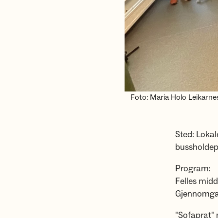
Foto: Maria Holo Leikarne
Sted: Loka
bussholdep
Program:
Felles mid
Gjennomgan
"Sofaprat" 