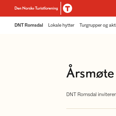
Til DNT.no forside
DNT Romsdal
Lokale hytter
Turgrupper og akti
Årsmøte
DNT Romsdal inviterer 