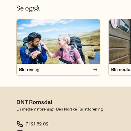
Se også
Bli frivillig
Bli medlem
Bli frivillig
Bli medl
DNT Romsdal
En medlemsforening i Den Norske Turistforening
71 21 82 02