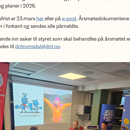
og planer i 2026.
frist er 23.mars
her
eller på
e-post
. Årsmøtedokumentene 
n i forkant og sendes alle påmeldte.
 sende inn saker til styret som skal behandles på årsmøtet e
des til
dntromsdal@dnt.no
.