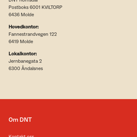
DNT Romsdal
Postboks 6001 KVILTORP
6436 Molde
Hovedkontor:
Fannestrandvegen 122
6419 Molde
Lokalkontor:
Jernbanegata 2
6300 Åndalsnes
Om DNT
Kontakt oss