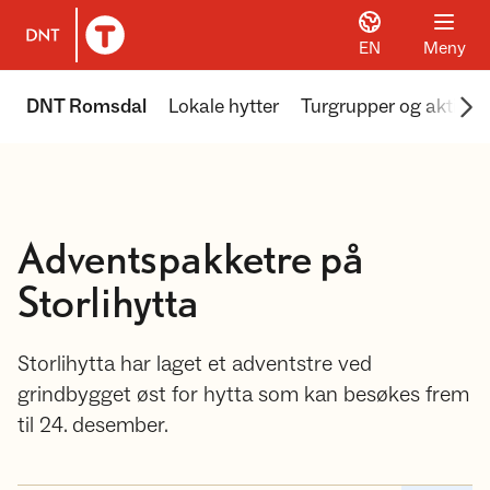
EN
Meny
Til DNT.no forside
Scr
DNT Romsdal
Lokale hytter
Turgrupper og aktivite
Adventspakketre på
Storlihytta
Storlihytta har laget et adventstre ved
grindbygget øst for hytta som kan besøkes frem
til 24. desember.