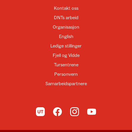
Kontakt oss
DNTs arbeid
Organisasjon
English
Ledige stillinger
Fjell og Vidde
Tursentrene
Personvern
Samarbeidspartnere
Til UT.no
Til DNT på Facebook
Til DNT på Instagram
Til DNT på YouTube