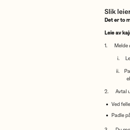
Slik leie
Det er to 
Leie av ka
1. Melde ø
i. Legg i
ii. Padle 
eller e-
2. Avtal u
Ved fell
Padle p
3. Du motta