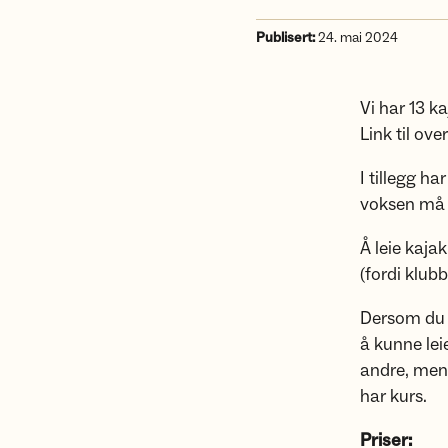
Publisert:
24. mai 2024
Vi har 13 ka
Link til ove
I tillegg h
voksen må s
Å leie kaja
(fordi klubb
Dersom du 
å kunne lei
andre, men 
har kurs.
Priser: