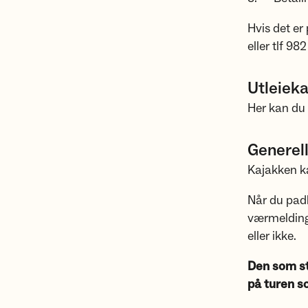
Hvis det er
eller tlf 982
Utleiek
Her kan du
Generell
Kajakken ka
Når du padl
værmelding
eller ikke.
Den som st
på turen so