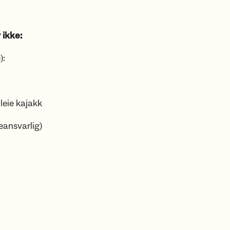
 ikke:
):
eie kajakk
eansvarlig)