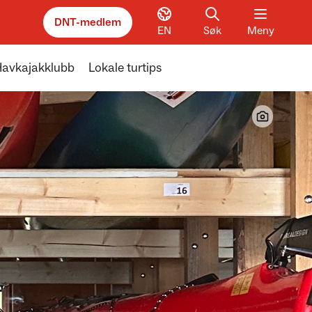
DNT-medlem
EN
Søk
Meny
 Havkajakklubb
Lokale turtips