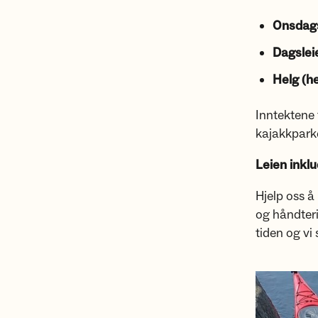
Onsdags
Dagsleie
Helg (h
Inntektene 
kajakkparke
Leien inklu
Hjelp oss å
og håndteri
tiden og vi