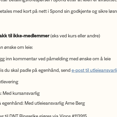
tales med kort på nett i Spond sin godkjente og sikre løsn
jakk til ikke-medlemmer
(eks ved kurs eller andre)
n ønske om leie:
nn kommentar ved påmelding med ønske om å leie
du skal padle på egenhånd, send
e-post til utleieansvarl
tlevering
: Med kursansvarlig
å egenhånd: Med utleieansvarlig Arne Berg
 til DNT Ringerike gjøres via Vipps #113915.