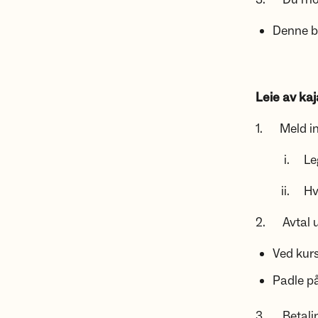
Denne be
Leie av ka
1. Meld in
i. Legg i
ii. Hvis 
2. Avtal u
Ved kurs
Padle p
3. Betaling