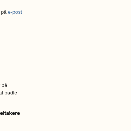
g på
e-post
r på
al padle
deltakere