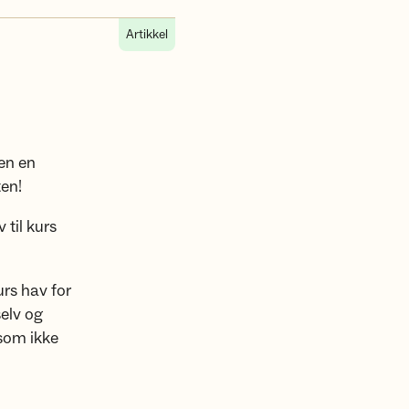
Artikkel
men en
ten!
 til kurs
rs hav for
selv og
 som ikke