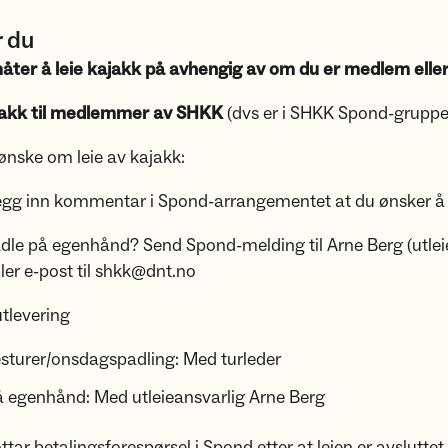
r du
måter å leie kajakk på avhengig av om du er medlem eller
jakk til medlemmer av SHKK
(dvs er i SHKK Spond-gruppe
nske om leie av kajakk:
nn kommentar i Spond-arrangementet at du ønsker å l
på egenhånd? Send Spond-melding til Arne Berg (utlei
post til shkk@dnt.no
tlevering
esturer/onsdagspadling: Med turleder
å egenhånd: Med utleieansvarlig Arne Berg
r betalingsforespørsel i Spond etter at leien er avsluttet.