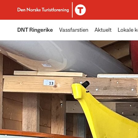
Til DNT.no forside
DNT Ringerike
Vassfarstien
Aktuelt
Lokale k