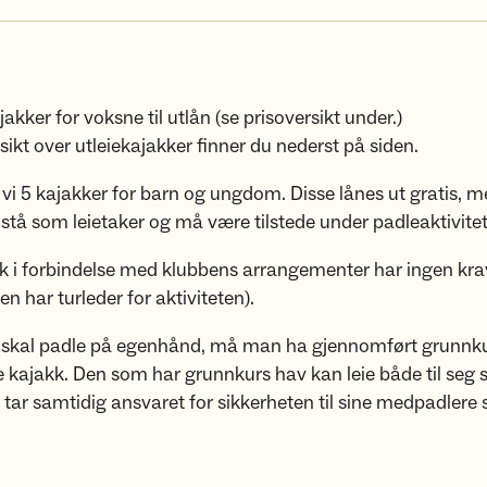
jakker for voksne til utlån (se prisoversikt under.)
rsikt over utleiekajakker finner du nederst på siden.
ar vi 5 kajakker for barn og ungdom. Disse lånes ut gratis, 
tå som leietaker og må være tilstede under padleaktivite
kk i forbindelse med klubbens arrangementer har ingen krav
en har turleder for aktiviteten).
skal padle på egenhånd, må man ha gjennomført grunnku
e kajakk. Den som har grunnkurs hav kan leie både til seg 
tar samtidig ansvaret for sikkerheten til sine medpadlere