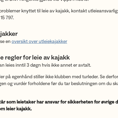
 problemer knyttet til leie av kajakk, kontakt utleieansvarli
 15 797.
ajakker
 se en
oversikt over utleiekajakker
e regler for leie av kajakk
n leies inntil 3 døgn hvis ikke annet er avtalt.
er på egenhånd stiller ikke klubben med turleder. Se derfo
en og vurdér forholdene før du tar beslutningen om du sk
år som leietaker har ansvar for sikkerheten for øvrige 
m leier kajakk.