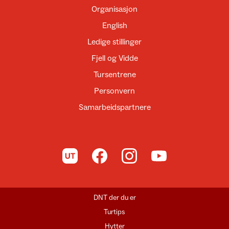
Organisasjon
English
Ledige stillinger
Fjell og Vidde
Tursentrene
Personvern
Samarbeidspartnere
Til UT.no
Til DNT på Facebook
Til DNT på Instagram
Til DNT på YouTube
DNT der du er
Turtips
Hytter