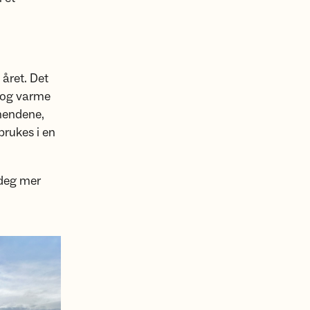
året. Det
 og varme
 hendene,
rukes i en
 deg mer