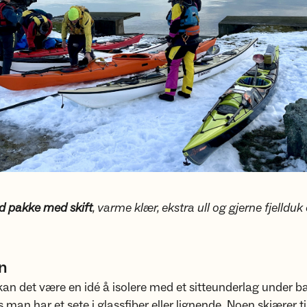
id pakke med skift
, varme klær, ekstra ull og gjerne fjelldu
en
kan det være en idé å isolere med et sitteunderlag under b
s man har et sete i glassfiber eller lignende. Noen skjærer ti