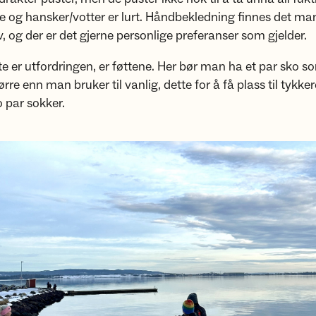
e og hansker/votter er lurt. Håndbekledning finnes det m
v, og der er det gjerne personlige preferanser som gjelder.
e er utfordringen, er føttene. Her bør man ha et par sko so
re enn man bruker til vanlig, dette for å få plass til tykke
o par sokker.