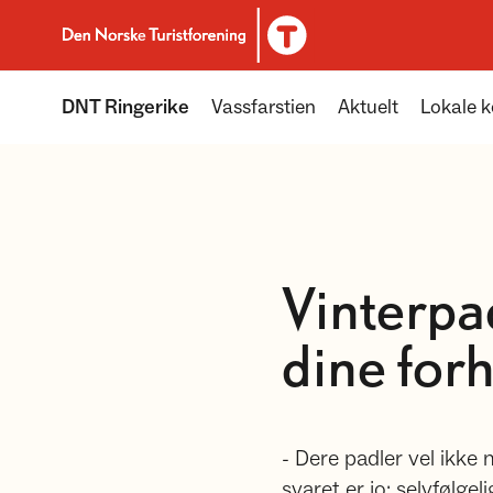
Til DNT.no forside
DNT Ringerike
Vassfarstien
Aktuelt
Lokale k
Vinterpad
dine for
- Dere padler vel ikke 
svaret er jo; selvfølgel