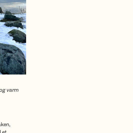
k og varm
aken,
l et