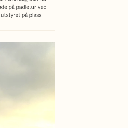
ade på padletur ved
 utstyret på plass!