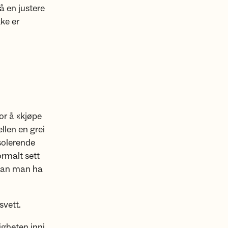
å en justere
ke er
for å «kjøpe
llen en grei
isolerende
ormalt sett
 kan man ha
svett.
igheten inni