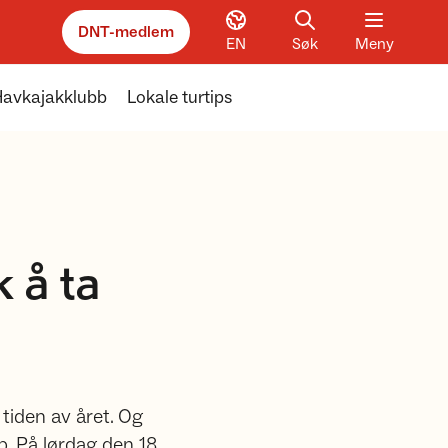
DNT-medlem
EN
Søk
Meny
 Havkajakklubb
Lokale turtips
 å ta
 tiden av året. Og
bb. På lørdag den 18.