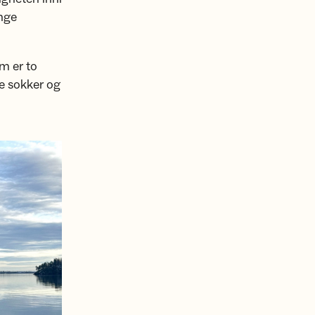
ange
m er to
re sokker og