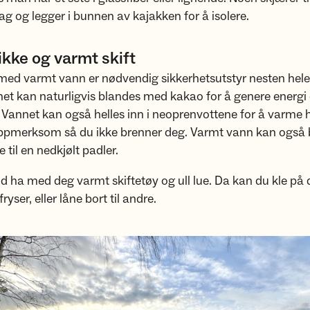
ag og legger i bunnen av kajakken for å isolere.
kke og varmt skift
ed varmt vann er nødvendig sikkerhetsutstyr nesten hele 
et kan naturligvis blandes med kakao for å genere energi
. Vannet kan også helles inn i neoprenvottene for å varme
pmerksom så du ikke brenner deg. Varmt vann kan også b
 til en nedkjølt padler.
tid ha med deg varmt skiftetøy og ull lue. Da kan du kle på
yser, eller låne bort til andre.