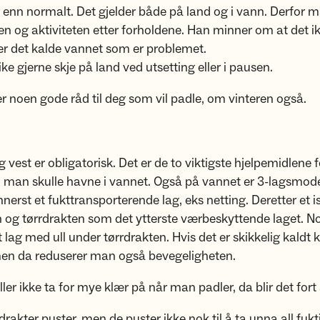
enn normalt. Det gjelder både på land og i vann. Derfor m
n og aktiviteten etter forholdene. Han minner om at det ik
 er det kalde vannet som er problemet.
ike gjerne skje på land ved utsetting eller i pausen.
noen gode råd til deg som vil padle, om vinteren også.
g vest er obligatorisk. Det er de to viktigste hjelpemidlene 
 man skulle havne i vannet. Også på vannet er 3-lagsmode
innerst et fukttransporterende lag, eks netting. Deretter et 
n og tørrdrakten som det ytterste værbeskyttende laget. N
 lag med ull under tørrdrakten. Hvis det er skikkelig kaldt
 men da reduserer man også bevegeligheten.
ler ikke ta for mye klær på når man padler, da blir det fort 
rakter puster, men de puster ikke nok til å ta unna all fukt