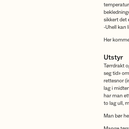
temperatur 
bekledninge
sikkert det
-Uhell kan l
Her kommer 
Utstyr
Tørrdrakt o
seg tid» om
rettesnor (
lag i midte
har man ett
to lag ull,
Man bør hel
Mange tørrd