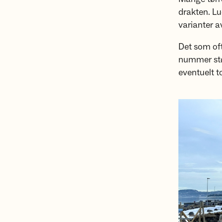
drakten. Lu
varianter a
Det som oft
nummer stør
eventuelt t