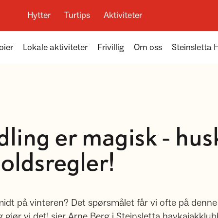
Hytter
Turtips
Aktiviteter
oier
Lokale aktiviteter
Frivillig
Om oss
Steinsletta
ling er magisk - husk
holdsregler!
midt på vinteren? Det spørsmålet får vi ofte på denne
ig gjør vi det! sier Arne Berg i Steinsletta havkajakklu