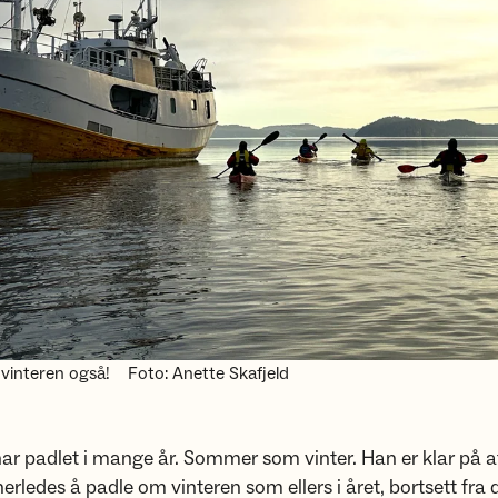
vinteren også!
Foto: Anette Skafjeld
ar padlet i mange år. Sommer som vinter. Han er klar på at
nerledes å padle om vinteren som ellers i året, bortsett fra d