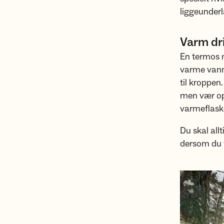
liggeunderl
Varm dri
En termos m
varme vann
til kroppen
men vær op
varmeflaske
Du skal all
dersom du fr