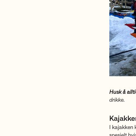
Husk å allt
drikke.
Kajakk
I kajakken 
spesielt hvi