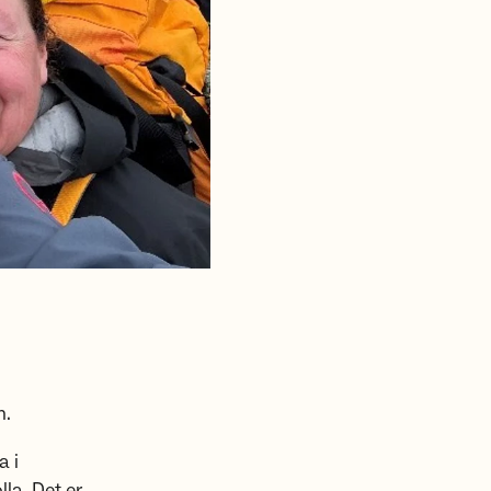
n.
a i
la. Det er