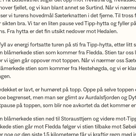
nnover fjellet, og vi kan blant annet se Surtind. Når vi nærm
er vi turens hovedmål Sæterknatten i det fjerne. Til tross fo
sikten bra. Vi tar en liten pause ved Tipp-hytta og fyller på
 Fra hytta er det fin utsikt nedover mot Hedalen.
åfyll av energi fortsatte turen på sti fra Tipp-hytta, etter litt 
n blåmerkede stien som kommer fra Fledda. Stien tar oss li
ør vi igjen går oppover mot toppen. Når vi nærmer oss Sæ
blåmerkede stien som kommer fra Hestehøgda, og vi er klar
ngen.
dekket er lavt, er humøret på topp. Oppe på selve toppen 
oe begrenset, men man ser glimt av Aurdalsfjorden og Dytt
atpause på toppen, som blir noe avkortet da det kommer e
en blåmerkede stien ned til Storausttjern og videre mot-Tip
ede stien går mot Fledda følger vi stien tilbake mot Søbek
er noe og den siste 1,5 kilometerne får vi kraftig regn med 