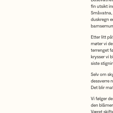
fin utsikt i
Småvatna, s
duskregn er 
bamsemums.
Etter litt p
møter vi de
terrenget f
krysser vi 
siste stigni
Selv om sky
dessverre n
Det blir m
Vi følger d
den blåmerk
Været skift