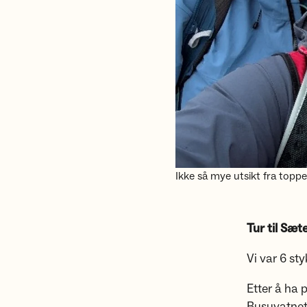
Ikke så mye utsikt fra topp
Tur til Sæt
Vi var 6 st
Etter å ha 
Busuvatnet.