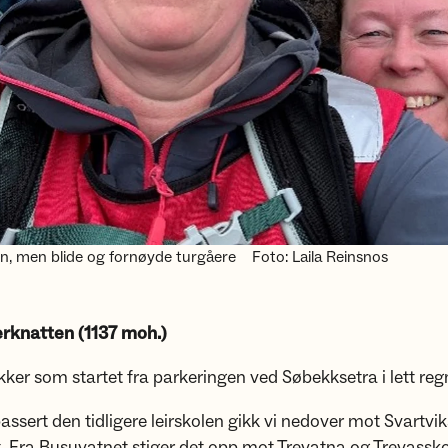
en, men blide og fornøyde turgåere
Foto: Laila Reinsnos
erknatten (1137 moh.)
ykker som startet fra parkeringen ved Søbekksetra i lett reg
passert den tidligere leirskolen gikk vi nedover mot Svartvik
 Fra Busuvatnet stiger det opp mot Trevatna og Trevasskol