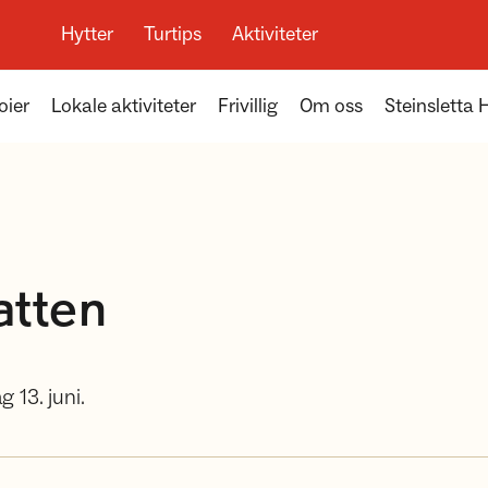
Hytter
Turtips
Aktiviteter
oier
Lokale aktiviteter
Frivillig
Om oss
Steinsletta
atten
 13. juni.