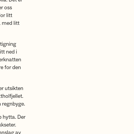
er oss
r litt
 med litt
stigning
tt ned i
terknatten
e for den
er utsikten
holfjellet.
n regnbyge.
p hytta. Der
kseter.
innslag av