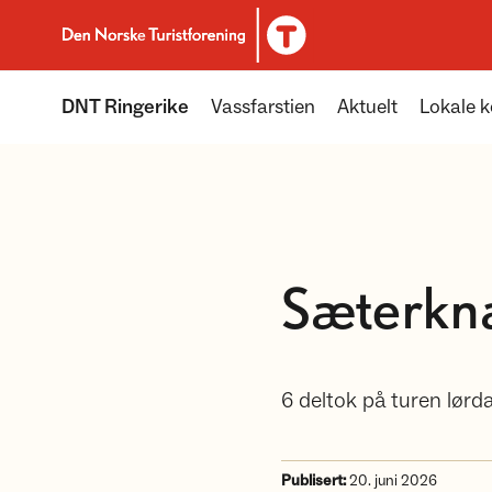
Til DNT.no forside
DNT Ringerike
Vassfarstien
Aktuelt
Lokale k
Sæterkn
6 deltok på turen lørdag
Publisert:
20. juni 2026