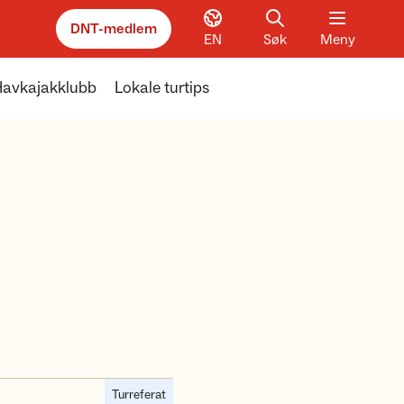
DNT-medlem
EN
Søk
Meny
 Havkajakklubb
Lokale turtips
Turreferat