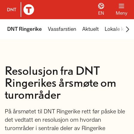
EN
Meny
Til DNT.no forside
Scr
DNT Ringerike
Vassfarstien
Aktuelt
Lokale koier
Resolusjon fra DNT
Ringerikes årsmøte om
turområder
På årsmøtet til DNT Ringerike rett før påske ble
det vedtatt en resolusjon om hvordan
turområder i sentrale deler av Ringerike