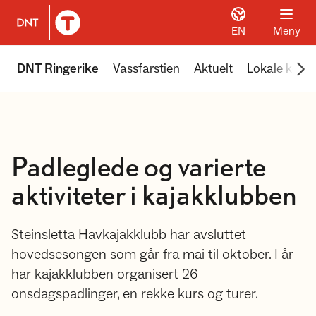
EN
Meny
Til DNT.no forside
Scr
DNT Ringerike
Vassfarstien
Aktuelt
Lokale koier
Padleglede og varierte
aktiviteter i kajakklubben
Steinsletta Havkajakklubb har avsluttet
hovedsesongen som går fra mai til oktober. I år
har kajakklubben organisert 26
onsdagspadlinger, en rekke kurs og turer.