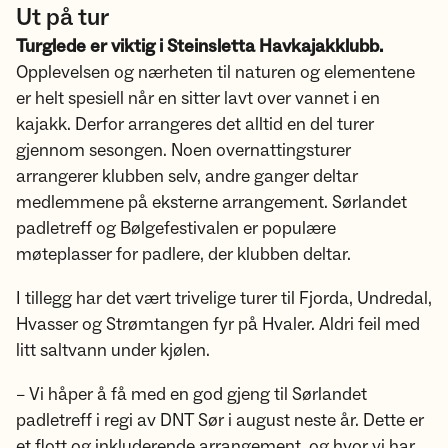
Ut på tur
Turglede er viktig i Steinsletta Havkajakklubb.
Opplevelsen og nærheten til naturen og elementene
er helt spesiell når en sitter lavt over vannet i en
kajakk. Derfor arrangeres det alltid en del turer
gjennom sesongen. Noen overnattingsturer
arrangerer klubben selv, andre ganger deltar
medlemmene på eksterne arrangement. Sørlandet
padletreff og Bølgefestivalen er populære
møteplasser for padlere, der klubben deltar.
I tillegg har det vært trivelige turer til Fjorda, Undredal,
Hvasser og Strømtangen fyr på Hvaler. Aldri feil med
litt saltvann under kjølen.
– Vi håper å få med en god gjeng til Sørlandet
padletreff i regi av DNT Sør i august neste år. Dette er
et flott og inkluderende arrangement, og hvor vi har