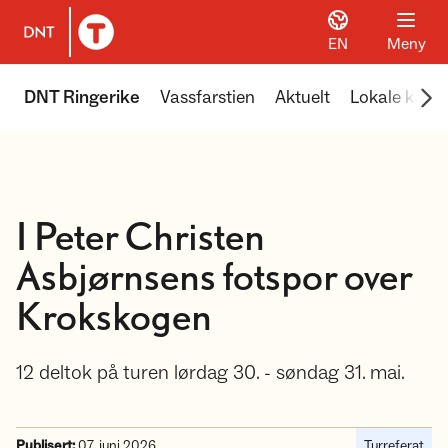
EN
Meny
Til DNT.no forside
Scr
DNT Ringerike
Vassfarstien
Aktuelt
Lokale koier
I Peter Christen
Asbjørnsens fotspor over
Krokskogen
12 deltok på turen lørdag 30. - søndag 31. mai.
Publisert:
07. juni 2026
Turreferat