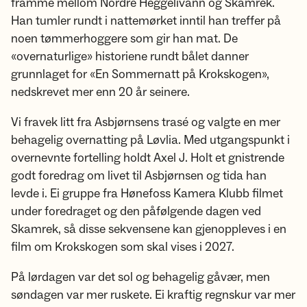
framme mellom Nordre Heggelivann og Skamrek.
Han tumler rundt i nattemørket inntil han treffer på
noen tømmerhoggere som gir han mat. De
«overnaturlige» historiene rundt bålet danner
grunnlaget for «En Sommernatt på Krokskogen»,
nedskrevet mer enn 20 år seinere.
Vi fravek litt fra Asbjørnsens trasé og valgte en mer
behagelig overnatting på Løvlia. Med utgangspunkt i
overnevnte fortelling holdt Axel J. Holt et gnistrende
godt foredrag om livet til Asbjørnsen og tida han
levde i. Ei gruppe fra Hønefoss Kamera Klubb filmet
under foredraget og den påfølgende dagen ved
Skamrek, så disse sekvensene kan gjenoppleves i en
film om Krokskogen som skal vises i 2027.
På lørdagen var det sol og behagelig gåvær, men
søndagen var mer ruskete. Ei kraftig regnskur var mer