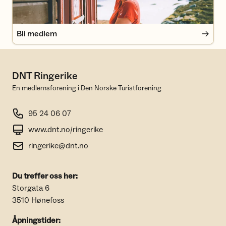
Bli medlem
DNT Ringerike
En medlemsforening i Den Norske Turistforening
95 24 06 07
www.dnt.no/ringerike
ringerike@dnt.no
Du treffer oss her:
Storgata 6
3510 Hønefoss
Åpningstider: