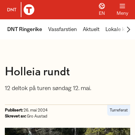
EN
Meny
Til DNT.no forside
Scr
DNT Ringerike
Vassfarstien
Aktuelt
Lokale koier
Holleia rundt
12 deltok på turen søndag 12. mai.
Publisert:
26. mai 2024
Turreferat
Skrevet av:
Gro Austad