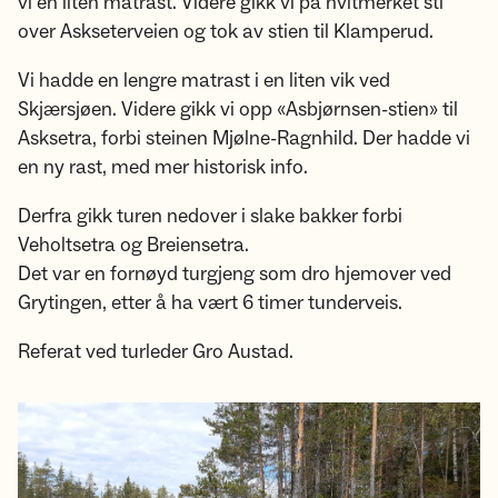
vi en liten matrast. Videre gikk vi på hvitmerket sti
over Askseterveien og tok av stien til Klamperud.
Vi hadde en lengre matrast i en liten vik ved
Skjærsjøen. Videre gikk vi opp «Asbjørnsen-stien» til
Asksetra, forbi steinen Mjølne-Ragnhild. Der hadde vi
en ny rast, med mer historisk info.
Derfra gikk turen nedover i slake bakker forbi
Veholtsetra og Breiensetra.
Det var en fornøyd turgjeng som dro hjemover ved
Grytingen, etter å ha vært 6 timer tunderveis.
Referat ved turleder Gro Austad.