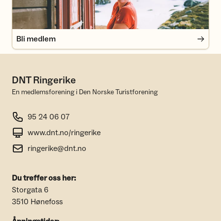
Bli medlem
DNT Ringerike
En medlemsforening i Den Norske Turistforening
95 24 06 07
www.dnt.no/ringerike
ringerike@dnt.no
Du treffer oss her:
Storgata 6
3510 Hønefoss