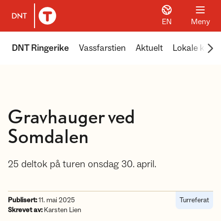
EN
Meny
Til DNT.no forside
Scr
DNT Ringerike
Vassfarstien
Aktuelt
Lokale koier
Gravhauger ved
Somdalen
25 deltok på turen onsdag 30. april.
Publisert:
11. mai 2025
Turreferat
Skrevet av:
Karsten Lien